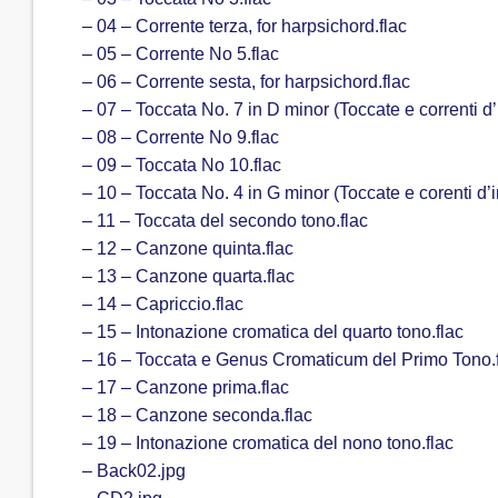
– 04 – Corrente terza, for harpsichord.flac
– 05 – Corrente No 5.flac
– 06 – Corrente sesta, for harpsichord.flac
– 07 – Toccata No. 7 in D minor (Toccate e correnti d’i
– 08 – Corrente No 9.flac
– 09 – Toccata No 10.flac
– 10 – Toccata No. 4 in G minor (Toccate e corenti d’i
– 11 – Toccata del secondo tono.flac
– 12 – Canzone quinta.flac
– 13 – Canzone quarta.flac
– 14 – Capriccio.flac
– 15 – Intonazione cromatica del quarto tono.flac
– 16 – Toccata e Genus Cromaticum del Primo Tono.f
– 17 – Canzone prima.flac
– 18 – Canzone seconda.flac
– 19 – Intonazione cromatica del nono tono.flac
– Back02.jpg