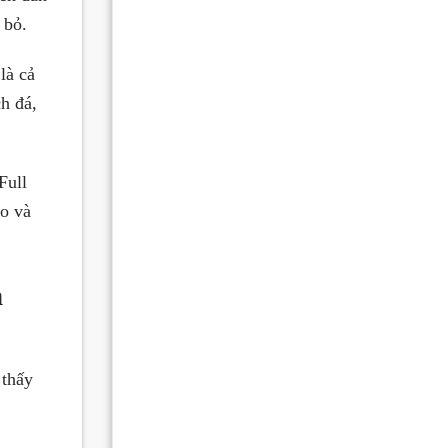
 bỏ.
là cả
h đá,
Full
ào và
n
 thấy