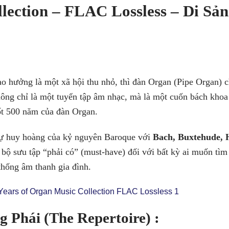
lection – FLAC Lossless – Di Sả
o hưởng là một xã hội thu nhỏ, thì đàn Organ (Pipe Organ) c
ông chỉ là một tuyển tập âm nhạc, mà là một cuốn bách khoa
uốt 500 năm của đàn Organ.
sự huy hoàng của kỷ nguyên Baroque với
Bach, Buxtehude, 
 bộ sưu tập “phải có” (must-have) đối với bất kỳ ai muốn tìm
thống âm thanh gia đình.
g Phái (The Repertoire)
: