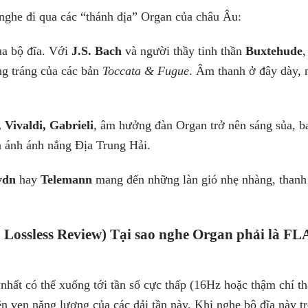
nghe đi qua các “thánh địa” Organ của châu Âu:
a bộ đĩa. Với
J.S. Bach
và người thầy tinh thần
Buxtehude
,
ùng tráng của các bản
Toccata & Fugue
. Âm thanh ở đây dày, 
 Vivaldi, Gabrieli
, âm hưởng đàn Organ trở nên sáng sủa, b
n ánh ánh nắng Địa Trung Hải.
ydn
hay
Telemann
mang đến những làn gió nhẹ nhàng, thanh 
Lossless Review)
Tại sao nghe Organ phải là
FL
hất có thể xuống tới tần số cực thấp (16Hz hoặc thậm chí t
n vẹn năng lượng của các dải tần này. Khi nghe bộ đĩa này t