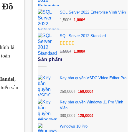
gốc
hiện
n Đồ
là:
tại
SQL Server 2022 Enterprise Vĩnh Viễn
1,500₫.
là:
Giá
Giá
1,500
₫
1,000
₫
1,000₫.
gốc
hiện
là:
tại
SQL Server 2012 Standard
1,500₫.
là:
1,000₫.
hính là
Được xếp
Giá
Giá
1,500
₫
1,000
₫
hạng
5.00
5
 toàn
gốc
hiện
Sản phẩm
sao
là:
tại
1,500₫.
là:
1,000₫.
Key bản quyền VSDC Video Editor Pro
Handel
,
.
 hiểu sâu
Giá
Giá
250,000
₫
160,000
₫
gốc
hiện
Key bản quyền Windows 11 Pro Vĩnh
là:
tại
Viễn.
250,000₫.
là:
Giá
Giá
160,000₫.
380,000
₫
120,000
₫
gốc
hiện
Windows 10 Pro
là:
tại