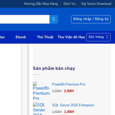
Hướng Dẫn Mua Hàng
Dịch Vụ
Sql Sever Download
Đăng nhập / Đăng ký
Giỏ hàng
lax
Ebook
Thủ Thuật
Thư Viện đồ Họa
Sản phẩm bán chạy
PowerBI-Premium-Pro
Giá
Giá
2,500
₫
2,000
₫
gốc
hiện
là:
tại
SQL Server 2016 Enterprise
2,500₫.
là:
Giá
Giá
1,500
₫
1,000
₫
2,000₫.