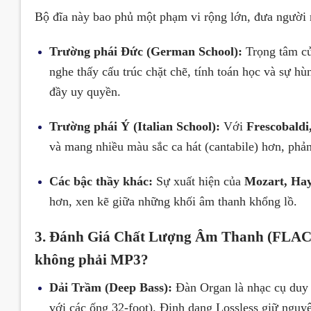
Bộ đĩa này bao phủ một phạm vi rộng lớn, đưa người 
Trường phái Đức (German School):
Trọng tâm củ
nghe thấy cấu trúc chặt chẽ, tính toán học và sự h
đầy uy quyền.
Trường phái Ý (Italian School):
Với
Frescobaldi,
và mang nhiều màu sắc ca hát (cantabile) hơn, phả
Các bậc thầy khác:
Sự xuất hiện của
Mozart, Ha
hơn, xen kẽ giữa những khối âm thanh khổng lồ.
3. Đánh Giá Chất Lượng Âm Thanh (FLAC 
không phải MP3?
Dải Trầm (Deep Bass):
Đàn Organ là nhạc cụ duy n
với các ống 32-foot). Định dạng Lossless giữ nguyê