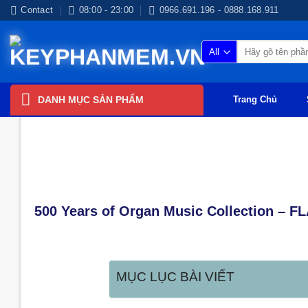
Skip
Contact
08:00 - 23:00
0966.691.196 - 0888.168.911
to
content
Tìm
kiếm:
DANH MỤC SẢN PHẨM
Trang Chủ
NHẠC HIRES QUỐC TẾ
500 Years of Organ Music Collection – F
MỤC LỤC BÀI VIẾT