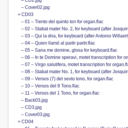
– CD2.jpg
– Cover02.jpg
+ CD03
– 01 – Tiento del quinto ton for organ.flac
– 02 – Stabat mater No. 2, for keyboard (after Josquin
– 03 – Qui la dira, for keyboard (after Antonio Willaert)
– 04 – Quien llamó al partir partir.flac
– 05 – Sana me domine, glosa for keyboard.flac
– 06 – In te Domine speravi, motet transcription for or
– 07 – Virgo salutifera, motet transcription for organ.f
– 08 – Stabat mater No. 1, for keyboard (after Josquin
– 09 – Versos (7) del sexto tono, for organ.flac
– 10 – Versos del 8 Tono.flac
– 11 – Versos del 1 Tono, for organ.flac
– Back03.jpg
– CD3.jpg
– Cover03.jpg
+ CD04