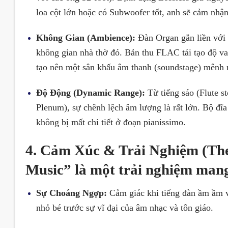
loa cột lớn hoặc có Subwoofer tốt, anh sẽ cảm nhận
Không Gian (Ambience):
Đàn Organ gắn liền với k
không gian nhà thờ đó. Bản thu FLAC tái tạo độ va
tạo nên một sân khấu âm thanh (soundstage) mênh 
Độ Động (Dynamic Range):
Từ tiếng sáo (Flute s
Plenum), sự chênh lệch âm lượng là rất lớn. Bộ đĩa 
không bị mất chi tiết ở đoạn pianissimo.
4. Cảm Xúc & Trải Nghiệm (The
Music”
là một trải nghiệm mang 
Sự Choáng Ngợp:
Cảm giác khi tiếng đàn ầm ầm v
nhỏ bé trước sự vĩ đại của âm nhạc và tôn giáo.