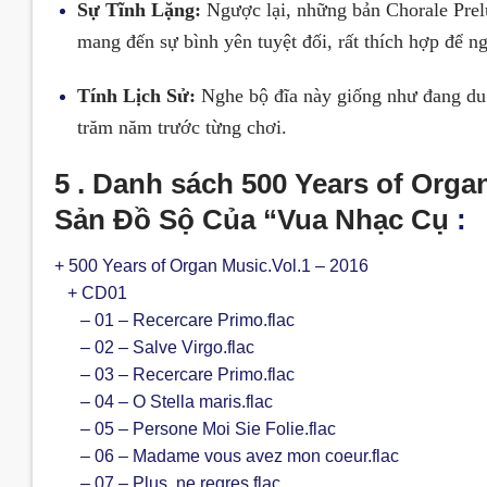
Sự Tĩnh Lặng:
Ngược lại, những bản Chorale Prel
mang đến sự bình yên tuyệt đối, rất thích hợp để 
Tính Lịch Sử:
Nghe bộ đĩa này giống như đang du 
trăm năm trước từng chơi.
5 . Danh sách 500 Years of Orga
Sản Đồ Sộ Của “Vua Nhạc Cụ
:
+ 500 Years of Organ Music.Vol.1 – 2016
+ CD01
– 01 – Recercare Primo.flac
– 02 – Salve Virgo.flac
– 03 – Recercare Primo.flac
– 04 – O Stella maris.flac
– 05 – Persone Moi Sie Folie.flac
– 06 – Madame vous avez mon coeur.flac
– 07 – Plus, ne regres.flac