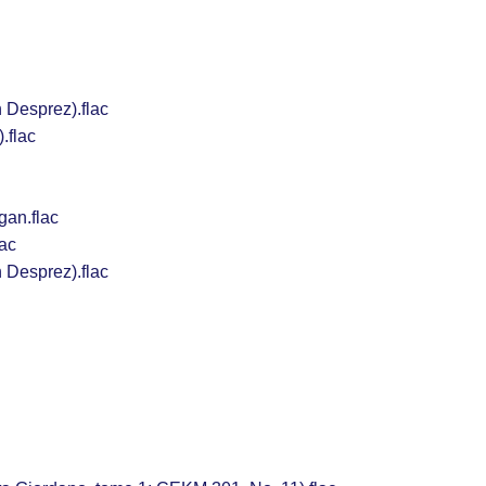
 Desprez).flac
.flac
gan.flac
lac
 Desprez).flac