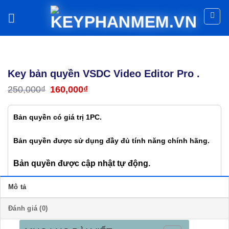
Skip
to
content
Âm Thanh - Đồ Họa -T.kế
Key bản quyền VSDC Video Editor Pro .
250,000
₫
Giá
160,000
₫
Giá
gốc
hiện
là:
tại
250,000₫.
là:
Bản quyền có giá trị 1PC.
160,000₫.
Bản quyền được sử dụng đầy đủ tính năng chính hãng.
Bản quyền được cập nhật tự động.
Mô tả
Key bản quyền VSDC Video Editor Pro . số lượng
Đánh giá (0)
Thêm vào giỏ hàng