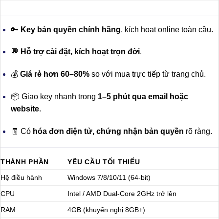
🔑
Key bản quyền chính hãng
, kích hoạt online toàn cầu.
💬
Hỗ trợ cài đặt, kích hoạt trọn đời
.
💰
Giá rẻ hơn 60–80%
so với mua trực tiếp từ trang chủ.
📦 Giao key nhanh trong
1–5 phút qua email hoặc
website
.
🧾 Có
hóa đơn điện tử, chứng nhận bản quyền
rõ ràng.
THÀNH PHẦN
YÊU CẦU TỐI THIỂU
Hệ điều hành
Windows 7/8/10/11 (64-bit)
CPU
Intel / AMD Dual-Core 2GHz trở lên
RAM
4GB (khuyến nghị 8GB+)