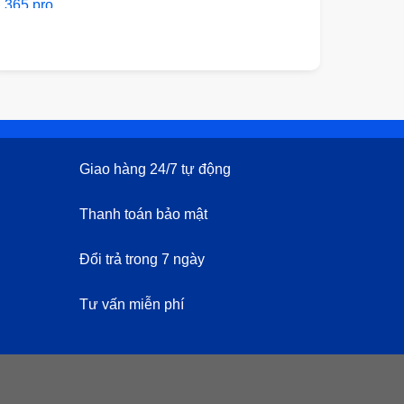
từ
40,000₫
đến
60,000₫
Giao hàng 24/7 tự động
Thanh toán bảo mật
Đổi trả trong 7 ngày
Tư vấn miễn phí