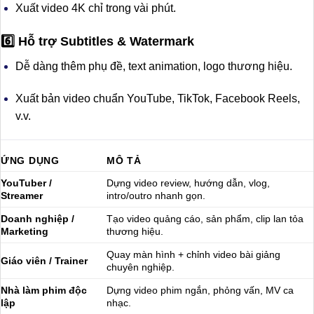
Xuất video 4K chỉ trong vài phút.
6️⃣ Hỗ trợ Subtitles & Watermark
Dễ dàng thêm phụ đề, text animation, logo thương hiệu.
Xuất bản video chuẩn YouTube, TikTok, Facebook Reels,
v.v.
ỨNG DỤNG
MÔ TẢ
YouTuber /
Dựng video review, hướng dẫn, vlog,
Streamer
intro/outro nhanh gọn.
Doanh nghiệp /
Tạo video quảng cáo, sản phẩm, clip lan tỏa
Marketing
thương hiệu.
Quay màn hình + chỉnh video bài giảng
Giáo viên / Trainer
chuyên nghiệp.
Nhà làm phim độc
Dựng video phim ngắn, phỏng vấn, MV ca
lập
nhạc.