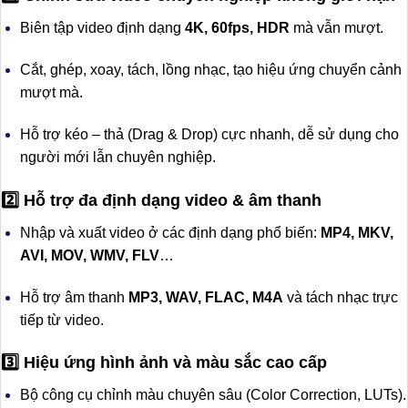
Biên tập video định dạng
4K, 60fps, HDR
mà vẫn mượt.
Cắt, ghép, xoay, tách, lồng nhạc, tạo hiệu ứng chuyển cảnh
mượt mà.
Hỗ trợ kéo – thả (Drag & Drop) cực nhanh, dễ sử dụng cho
người mới lẫn chuyên nghiệp.
2️⃣ Hỗ trợ đa định dạng video & âm thanh
Nhập và xuất video ở các định dạng phổ biến:
MP4, MKV,
AVI, MOV, WMV, FLV
…
Hỗ trợ âm thanh
MP3, WAV, FLAC, M4A
và tách nhạc trực
tiếp từ video.
3️⃣ Hiệu ứng hình ảnh và màu sắc cao cấp
Bộ công cụ chỉnh màu chuyên sâu (Color Correction, LUTs).