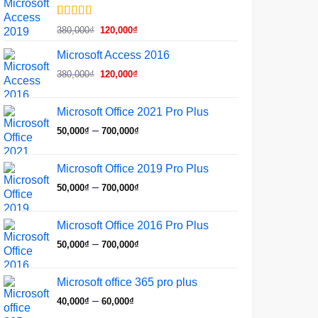
12,000₫
đến
5.00
1
trên 5
Giá
Giá
380,000
₫
120,000
₫
dựa trên
13,000₫
gốc
hiện
đánh giá
Microsoft Access 2016
là:
tại
Giá
Giá
380,000₫.
là:
380,000
₫
120,000
₫
gốc
hiện
120,000₫.
là:
tại
Microsoft Office 2021 Pro Plus
380,000₫.
là:
Khoảng
–
50,000
₫
700,000
₫
120,000₫.
giá:
từ
Microsoft Office 2019 Pro Plus
50,000₫
Khoảng
–
50,000
₫
700,000
₫
đến
giá:
700,000₫
từ
Microsoft Office 2016 Pro Plus
50,000₫
Khoảng
–
50,000
₫
700,000
₫
đến
giá:
700,000₫
từ
Microsoft office 365 pro plus
50,000₫
Khoảng
–
40,000
₫
60,000
₫
đến
giá:
700,000₫