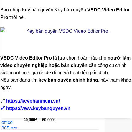
Bạn nhập Key bản quyền Key bản quyền
VSDC Video Editor
Sản phẩm đang hot
Pro
thôi nè.
Key bản quyền VSDC Video Editor
Pro .
Giá
Giá
250,000
₫
160,000
₫
VSDC Video Editor Pro
là lựa chọn hoàn hảo cho
người làm
gốc
hiện
Key bản quyền Windows 11 Pro
video chuyên nghiệp hoặc bán chuyên
cần công cụ chỉnh
là:
tại
Vĩnh Viễn.
250,000₫.
là:
sửa mạnh mẽ, giá rẻ, dễ dùng và hoạt động ổn định.
Giá
Giá
160,000₫.
380,000
₫
120,000
₫
Nếu bạn đang tìm
key bản quyền chính hãng
, hãy tham khảo
gốc
hiện
ngay:
Windows 10 Pro
là:
tại
Giá
Giá
380,000₫.
là:
380,000
₫
120,000
₫
🔗
https://keyphanmem.vn/
gốc
hiện
120,000₫.
là:
tại
🔗
https://www.keybanquyen.vn
Microsoft office 365 pro plus 1PC
380,000₫.
là:
Khoảng
–
40,000
₫
60,000
₫
120,000₫.
giá:
từ