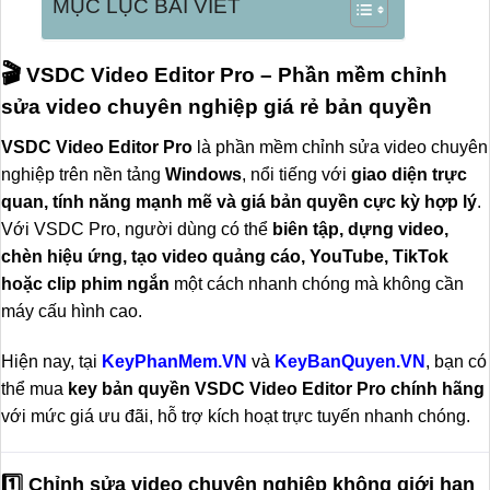
MỤC LỤC BÀI VIẾT
Buy now
Nếu bạn chia sẻ sản phẩm này sẽ nhận được mã giảm giá
🎬
VSDC Video Editor Pro – Phần mềm chỉnh
10%
sửa video chuyên nghiệp giá rẻ bản quyền
VSDC Video Editor Pro
là phần mềm chỉnh sửa video chuyên
nghiệp trên nền tảng
Windows
, nổi tiếng với
giao diện trực
quan, tính năng mạnh mẽ và giá bản quyền cực kỳ hợp lý
.
Với VSDC Pro, người dùng có thể
biên tập, dựng video,
chèn hiệu ứng, tạo video quảng cáo, YouTube, TikTok
hoặc clip phim ngắn
một cách nhanh chóng mà không cần
máy cấu hình cao.
Hiện nay, tại
KeyPhanMem.VN
và
KeyBanQuyen.VN
, bạn có
thể mua
key bản quyền VSDC Video Editor Pro chính hãng
với mức giá ưu đãi, hỗ trợ kích hoạt trực tuyến nhanh chóng.
1️⃣ Chỉnh sửa video chuyên nghiệp không giới hạn