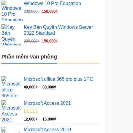
Windows 10 Pro Education
40,000₫
Giá
Giá
200,000
₫
150,000
₫
đến
gốc
hiện
60,000₫
là:
tại
Key Bản Quyền Windows Server
200,000₫.
là:
2022 Standard
150,000₫.
Giá
Giá
200,000
₫
150,000
₫
gốc
hiện
là:
tại
Phần mềm văn phòng
200,000₫.
là:
150,000₫.
Microsoft office 365 pro plus 1PC
Khoảng
–
40,000
₫
60,000
₫
giá:
từ
Microsoft Access 2021
40,000₫
đến
60,000₫
5.00
1
trên 5
Khoảng
–
12,000
₫
13,000
₫
dựa trên
giá:
đánh giá
Microsoft Access 2019
từ