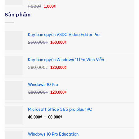
Giá
Giá
Được xếp
1,500
₫
1,000
₫
hạng
5.00
gốc
hiện
Sản phẩm
5 sao
là:
tại
1,500₫.
là:
1,000₫.
Key bản quyền VSDC Video Editor Pro .
Giá
Giá
250,000
₫
160,000
₫
gốc
hiện
là:
tại
Key bản quyền Windows 11 Pro Vĩnh Viễn.
250,000₫.
là:
Giá
Giá
160,000₫.
380,000
₫
120,000
₫
gốc
hiện
là:
tại
Windows 10 Pro
380,000₫.
là:
Giá
Giá
380,000
₫
120,000₫.
120,000
₫
gốc
hiện
là:
tại
Microsoft office 365 pro plus 1PC
380,000₫.
là:
Khoảng
–
120,000₫.
40,000
₫
60,000
₫
giá:
từ
Windows 10 Pro Education
40,000₫