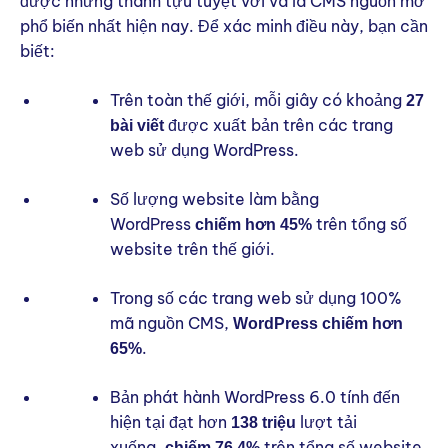
được những thành tựu tuyệt vời và là CMS nguồn mở
phổ biến nhất hiện nay. Để xác minh điều này, bạn cần
biết:
Trên toàn thế giới, mỗi giây có khoảng
27
được xuất bản trên các trang
bài viết
web sử dụng WordPress.
Số lượng website làm bằng
WordPress
trên tổng số
chiếm
hơn 45%
website trên thế giới.
Trong số các trang web sử dụng 100%
mã nguồn CMS,
WordPress chiếm hơn
.
65%
Bản phát hành WordPress 6.0 tính đến
hiện tại đạt hơn
lượt tải
138 triệu
xuống,
trên tổng số website
chiếm 76,4%