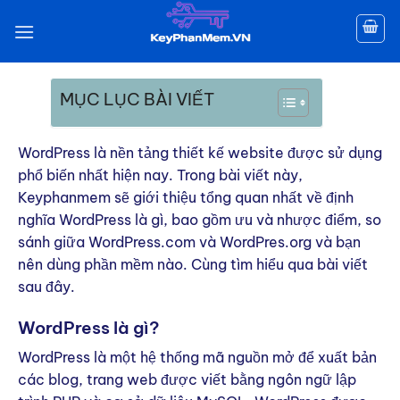
CD TRUNG TÂM THÚY NGA
Skip
năng nổi bật của WordPress
to
content
MỤC LỤC BÀI VIẾT
WordPress là nền tảng thiết kế website được sử dụng
phổ biến nhất hiện nay. Trong bài viết này,
Keyphanmem sẽ giới thiệu tổng quan nhất về định
nghĩa WordPress là gì, bao gồm ưu và nhược điểm, so
sánh giữa WordPress.com và WordPres.org và bạn
nên dùng phần mềm nào. Cùng tìm hiểu qua bài viết
sau đây.
WordPress là gì?
WordPress là một hệ thống mã nguồn mở để xuất bản
các blog, trang web được viết bằng ngôn ngữ lập