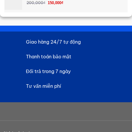
Giá
Giá
200,000
₫
đến
150,000
₫
gốc
hiện
60,000₫
là:
tại
200,000₫.
là:
150,000₫.
Giao hàng 24/7 tự động
Thanh toán bảo mật
Đổi trả trong 7 ngày
Tư vấn miễn phí