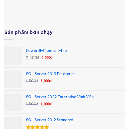
Sản phẩm bán chạy
PowerBI-Premium-Pro
Giá
Giá
2,500
₫
2,000
₫
gốc
hiện
là:
tại
SQL Server 2016 Enterprise
2,500₫.
là:
Giá
Giá
2,000₫.
1,500
₫
1,000
₫
gốc
hiện
là:
tại
SQL Server 2022 Enterprise Vĩnh Viễn
1,500₫.
là:
Giá
Giá
1,500
₫
1,000₫.
1,000
₫
gốc
hiện
là:
tại
SQL Server 2012 Standard
1,500₫.
là:
1,000₫.