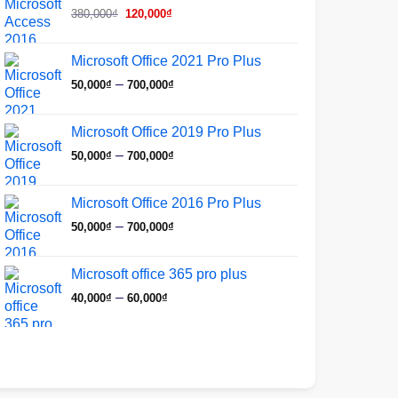
Giá
Giá
380,000₫.
là:
380,000
₫
120,000
₫
gốc
hiện
120,000₫.
là:
tại
Microsoft Office 2021 Pro Plus
380,000₫.
là:
Khoảng
–
50,000
₫
700,000
₫
120,000₫.
giá:
từ
Microsoft Office 2019 Pro Plus
50,000₫
Khoảng
–
50,000
₫
700,000
₫
đến
giá:
700,000₫
từ
Microsoft Office 2016 Pro Plus
50,000₫
Khoảng
–
50,000
₫
700,000
₫
đến
giá:
700,000₫
từ
Microsoft office 365 pro plus
50,000₫
Khoảng
–
40,000
₫
60,000
₫
đến
giá:
700,000₫
từ
40,000₫
đến
60,000₫