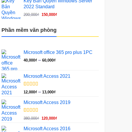
Key Bản Quyền Windows Server
200,000₫.
là:
2022 Standard
150,000₫.
Giá
Giá
200,000
₫
150,000
₫
gốc
hiện
là:
tại
Phần mềm văn phòng
200,000₫.
là:
150,000₫.
Microsoft office 365 pro plus 1PC
Khoảng
–
40,000
₫
60,000
₫
giá:
từ
Microsoft Access 2021
40,000₫
đến
60,000₫
5.00
1
trên 5
Khoảng
–
12,000
₫
13,000
₫
dựa trên
giá:
đánh giá
Microsoft Access 2019
từ
12,000₫
đến
5.00
1
trên 5
Giá
Giá
380,000
₫
120,000
₫
dựa trên
13,000₫
gốc
hiện
đánh giá
Microsoft Access 2016
là:
tại