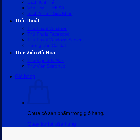
Sách Kinh Tế
Văn Học – Lịch Sử
Sách Y Tế – Sức Khỏe
Thủ Thuật
Thủ Thuật Windows
Thủ Thuật Facebook
Thủ Thuật Windows Server
Hướng Dẫn Cài đặt
Thư Viện đồ Họa
Thư Viện 3ds Max
Thư Viện Sketchup
Giỏ hàng
Chưa có sản phẩm trong giỏ hàng.
Quay trở lại cửa hàng