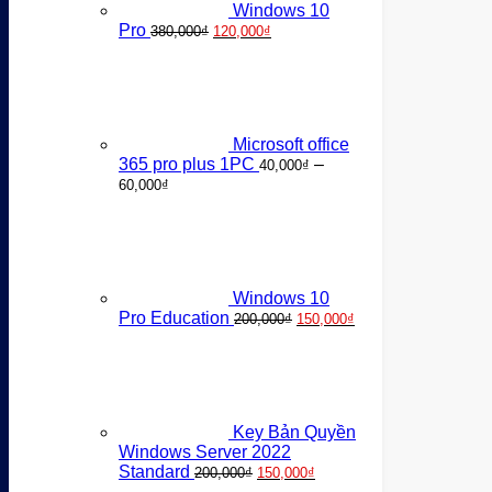
Windows 10
Giá
Giá
Pro
380,000
₫
120,000
₫
gốc
hiện
là:
tại
380,000₫.
là:
120,000₫.
Microsoft office
365 pro plus 1PC
–
40,000
₫
Khoảng
60,000
₫
giá:
từ
40,000₫
đến
60,000₫
Windows 10
Giá
Giá
Pro Education
200,000
₫
150,000
₫
gốc
hiện
là:
tại
200,000₫.
là:
150,000₫.
Key Bản Quyền
Windows Server 2022
Giá
Giá
Standard
200,000
₫
150,000
₫
gốc
hiện