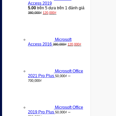
Access 2019
5.00
trên 5 dựa trên
1
đánh giá
Giá
Giá
380,000
₫
120,000
₫
gốc
hiện
là:
tại
380,000₫.
là:
120,000₫.
Microsoft
Giá
Giá
Access 2016
380,000
₫
120,000
₫
gốc
hiện
là:
tại
380,000₫.
là:
120,000₫.
Microsoft Office
2021 Pro Plus
–
50,000
₫
Khoảng
700,000
₫
giá:
từ
50,000₫
đến
700,000₫
Microsoft Office
2019 Pro Plus
–
50,000
₫