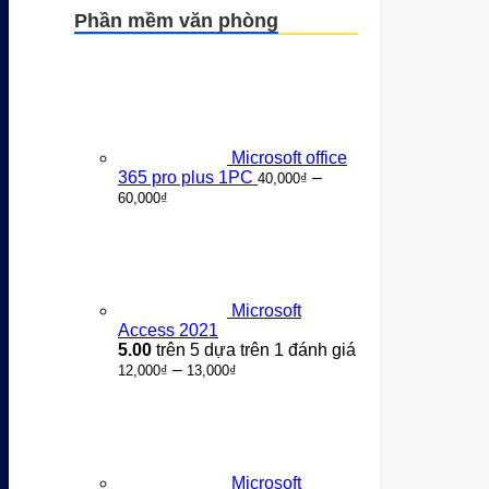
là:
tại
Phần mềm văn phòng
200,000₫.
là:
150,000₫.
Microsoft office
365 pro plus 1PC
–
40,000
₫
Khoảng
60,000
₫
giá:
từ
40,000₫
đến
60,000₫
Microsoft
Access 2021
5.00
trên 5 dựa trên
1
đánh giá
Khoảng
–
12,000
₫
13,000
₫
giá:
từ
12,000₫
đến
13,000₫
Microsoft