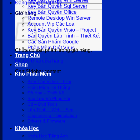
Key Bản Quyền Win Server
Đăng nhập / Đăng ký
Key Bản Quyền Sql Server
Key Bản Quyền Office
Giỏ hàng
Remote Desktop Win Server
Account Vip Các Loại
Key Bản Quyền Visio – Project
Bản Quyền Lập Trình – Thiết Kế.
Các Sản Phẩm Google
Phần Mềm Diệt Virus
Chưa có sản phẩm trong giỏ hàng.
Trang Chủ
Quay trở lại cửa hàng
Shop
Cart Sidebar content
Kho Phần Mềm
Biên Tập Video – Film
Phần Mềm Hệ Thống
Đồ Họa – Thiết Kế
Sao Lưu Và Phục Hồi
Cd – Dvd Tools
Lập Trình – Web – Seo
Engineering – Simulation
Drivers & Firmware
Khóa Học
Khóa Học Tiếng Anh