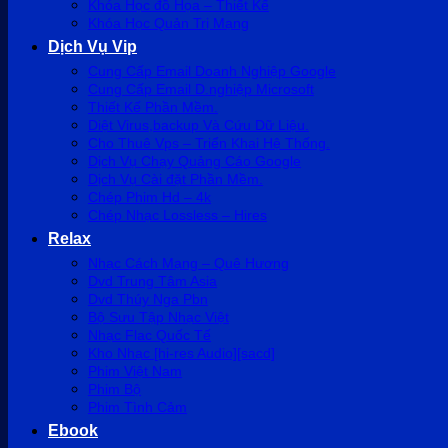
Khóa Học đồ Họa – Thiết Kế
Khóa Học Quản Trị Mạng
Dịch Vụ Vip
Cung Cấp Email Doanh Nghiệp Google
Cung Cấp Email D.nghiệp Microsoft
Thiết Kế Phần Mềm.
Diệt Virus,backup Và Cứu Dữ Liệu.
Cho Thuê Vps – Triển Khai Hệ Thống.
Dịch Vụ Chạy Quảng Cáo Google
Dịch Vụ Cài đặt Phần Mềm.
Chép Phim Hd – 4k
Chép Nhạc Lossless – Hires
Relax
Nhạc Cách Mạng – Quê Hương
Dvd Trung Tâm Asia
Dvd Thúy Nga Pbn
Bộ Sưu Tập Nhạc Việt
Nhạc Flac Quốc Tế
Kho Nhạc [hi-res Audio][sacd]
Phim Việt Nam
Phim Bộ
Phim Tình Cảm
Ebook