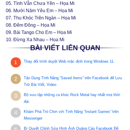
05. Tình Vẫn Chưa Yên – Họa Mi
06. Mười Năm Yêu Em – Họa Mi
07. Thu Khóc Trên Ngàn – Họa Mi
08. Ðêm Ðông – Họa Mi
09. Bài Tango Cho Em – Họa Mi
10. Ðừng Xa Nhau – Họa Mi
BÀI VIẾT LIÊN QUAN
Thay đổi trình duyệt Web mặc định trong Windows 11.
1
Tận Dụng Tính Năng “Saved Items” trên Facebook để Lưu
2
Trữ Bài Viết, Video
Bộ sưu tập những ca khúc Rock Metal hay nhất mọi thời
3
đại.
Khám Phá Trò Chơi với Tính Năng “Instant Games” trên
4
Messenger
Bí Quyết Chỉnh Sửa Hình Ảnh Quảng Cáo Facebook Để
5