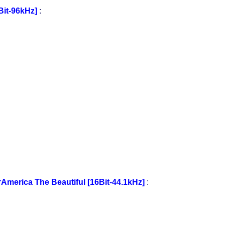
Bit-96kHz]
:
America The Beautiful [16Bit-44.1kHz]
: