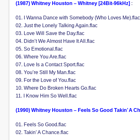
(1987) Whitney Houston – Whitney [24Bit-96kHz]
:
01. I Wanna Dance with Somebody (Who Loves Me).flac
02. Just the Lonely Talking Again.flac
03. Love Will Save the Day.flac
04. Didn’t We Almost Have It All.flac
05. So Emotional.flac
06. Where You Are.flac
07. Love Is a Contact Sport.flac
08. You’re Still My Man.flac
09. For the Love of You.flac
10. Where Do Broken Hearts Go.flac
11. I Know Him So Well.flac
(1990) Whitney Houston – Feels So Good Takin’ A Ch
01. Feels So Good.flac
02. Takin’ A Chance.flac