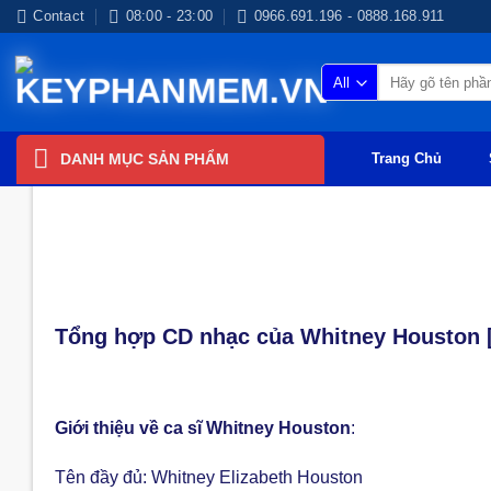
Skip
Contact
08:00 - 23:00
0966.691.196 - 0888.168.911
to
content
Tìm
kiếm:
DANH MỤC SẢN PHẨM
Trang Chủ
NHẠC FLAC QUỐC TẾ
Tổng hợp CD nhạc của Whitney Houston 
Giới thiệu về ca sĩ Whitney Houston
:
Tên đầy đủ: Whitney Elizabeth Houston