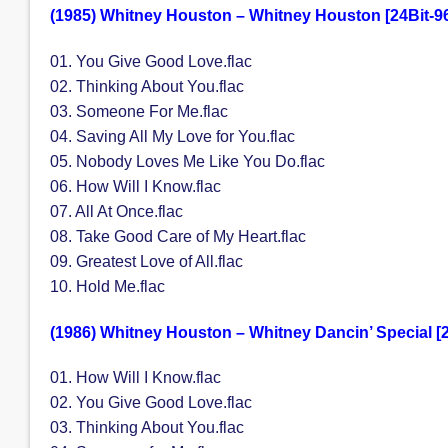
(1985) Whitney Houston – Whitney Houston [24Bit-
01. You Give Good Love.flac
02. Thinking About You.flac
03. Someone For Me.flac
04. Saving All My Love for You.flac
05. Nobody Loves Me Like You Do.flac
06. How Will I Know.flac
07. All At Once.flac
08. Take Good Care of My Heart.flac
09. Greatest Love of All.flac
10. Hold Me.flac
(1986) Whitney Houston – Whitney Dancin’ Special [
01. How Will I Know.flac
02. You Give Good Love.flac
03. Thinking About You.flac