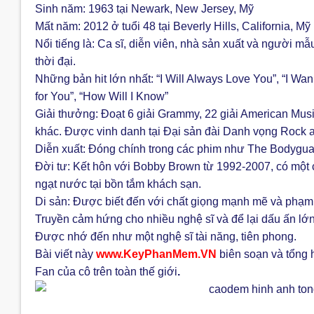
Sinh năm: 1963 tại Newark, New Jersey, Mỹ
Mất năm: 2012 ở tuổi 48 tại Beverly Hills, California, Mỹ
Nổi tiếng là: Ca sĩ, diễn viên, nhà sản xuất và người 
thời đại.
Những bản hit lớn nhất: “I Will Always Love You”, “I Wa
for You”, “How Will I Know”
Giải thưởng: Đoạt 6 giải Grammy, 22 giải American Musi
khác. Được vinh danh tại Đại sản đài Danh vọng Rock 
Diễn xuất: Đóng chính trong các phim như The Bodyguar
Đời tư: Kết hôn với Bobby Brown từ 1992-2007, có một c
ngạt nước tại bồn tắm khách sạn.
Di sản: Được biết đến với chất giọng mạnh mẽ và phạm vi
Truyền cảm hứng cho nhiều nghệ sĩ và để lại dấu ấn lớ
Được nhớ đến như một nghệ sĩ tài năng, tiên phong.
Bài viết này
www.KeyPhanMem.VN
biên soạn và tổng 
Fan của cô trên toàn thế giới
.