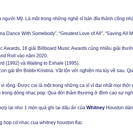
mẫu người Mỹ. Là một trong những nghệ sĩ bán đĩa thành công nh
nna Dance With Somebody”, “Greatest Love of All”, “Saving All 
c Awards, 16 giải Billboard Music Awards cùng nhiều giải thưở
and Roll vào năm 2020.
d (1992) và Waiting to Exhale (1995).
on gái tên Bobbi Kristina. Vật lộn với nghiện ma túy về sau. Q
 rộng. Được coi là một trong những ca sĩ vĩ đại nhất mọi thời 
n trong dòng nhạc pop. Qua đời thảm thương ở đỉnh cao sự ngh
hợp lại như 1 món quà ghi lại dấu ấn của
Whitney
Houston dàn