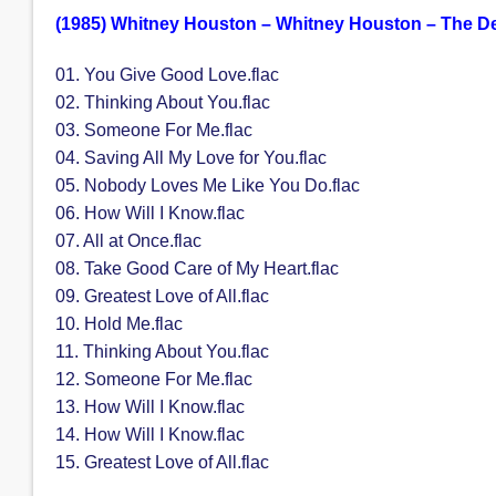
(1985) Whitney Houston – Whitney Houston – The Del
01. You Give Good Love.flac
02. Thinking About You.flac
03. Someone For Me.flac
04. Saving All My Love for You.flac
05. Nobody Loves Me Like You Do.flac
06. How Will I Know.flac
07. All at Once.flac
08. Take Good Care of My Heart.flac
09. Greatest Love of All.flac
10. Hold Me.flac
11. Thinking About You.flac
12. Someone For Me.flac
13. How Will I Know.flac
14. How Will I Know.flac
15. Greatest Love of All.flac