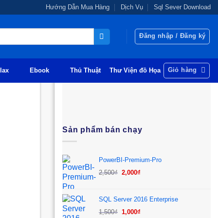
Hướng Dẫn Mua Hàng
Dịch Vụ
Sql Sever Download
Đăng nhập / Đăng ký
Giỏ hàng
lax
Ebook
Thủ Thuật
Thư Viện đồ Họa
Sản phẩm bán chạy
PowerBI-Premium-Pro
Giá
Giá
2,500
₫
2,000
₫
gốc
hiện
là:
tại
SQL Server 2016 Enterprise
2,500₫.
là:
Giá
Giá
1,500
₫
1,000
₫
2,000₫.