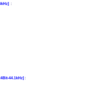
96kHz]
:
24Bit-44.1kHz]
: