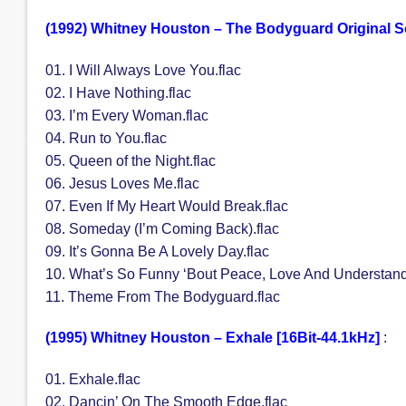
(1992) Whitney Houston – The Bodyguard Original So
01. I Will Always Love You.flac
02. I Have Nothing.flac
03. I’m Every Woman.flac
04. Run to You.flac
05. Queen of the Night.flac
06. Jesus Loves Me.flac
07. Even If My Heart Would Break.flac
08. Someday (I’m Coming Back).flac
09. It’s Gonna Be A Lovely Day.flac
10. What’s So Funny ‘Bout Peace, Love And Understand
11. Theme From The Bodyguard.flac
(1995) Whitney Houston – Exhale [16Bit-44.1kHz]
:
01. Exhale.flac
02. Dancin’ On The Smooth Edge.flac