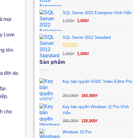
gốc
hiện
là:
tại
SQL Server 2022 Enterprise Vĩnh Viễn
1,500₫.
là:
ất mọi
Giá
Giá
1,500
₫
1,000
₫
1,000₫.
gốc
hiện
là:
tại
My Love
SQL Server 2012 Standard
1,500₫.
là:
1,000₫.
ng lớn
Được xếp
Giá
Giá
1,500
₫
1,000
₫
hạng
5.00
5
gốc
hiện
Sản phẩm
sao
là:
tại
1,500₫.
là:
ua đời do
1,000₫.
Key bản quyền VSDC Video Editor Pro
.
đại.
Giá
Giá
250,000
₫
160,000
₫
iệp.
gốc
hiện
Key bản quyền Windows 11 Pro Vĩnh
là:
tại
h cho
Viễn.
250,000₫.
là:
Giá
Giá
160,000₫.
380,000
₫
120,000
₫
gốc
hiện
Windows 10 Pro
là:
tại