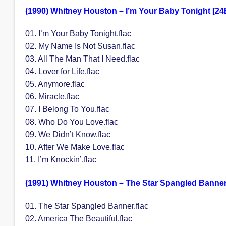
(1990) Whitney Houston – I’m Your Baby Tonight [24
01. I’m Your Baby Tonight.flac
02. My Name Is Not Susan.flac
03. All The Man That I Need.flac
04. Lover for Life.flac
05. Anymore.flac
06. Miracle.flac
07. I Belong To You.flac
08. Who Do You Love.flac
09. We Didn’t Know.flac
10. After We Make Love.flac
11. I’m Knockin’.flac
(1991) Whitney Houston – The Star Spangled Banner
01. The Star Spangled Banner.flac
02. America The Beautiful.flac