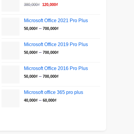
Giá
Giá
380,000₫.
là:
380,000
₫
120,000
₫
gốc
hiện
120,000₫.
là:
tại
Microsoft Office 2021 Pro Plus
380,000₫.
là:
Khoảng
–
50,000
₫
700,000
₫
120,000₫.
giá:
từ
Microsoft Office 2019 Pro Plus
50,000₫
Khoảng
–
50,000
₫
700,000
₫
đến
giá:
700,000₫
từ
Microsoft Office 2016 Pro Plus
50,000₫
Khoảng
–
50,000
₫
700,000
₫
đến
giá:
700,000₫
từ
Microsoft office 365 pro plus
50,000₫
Khoảng
–
40,000
₫
60,000
₫
đến
giá:
700,000₫
từ
40,000₫
đến
60,000₫