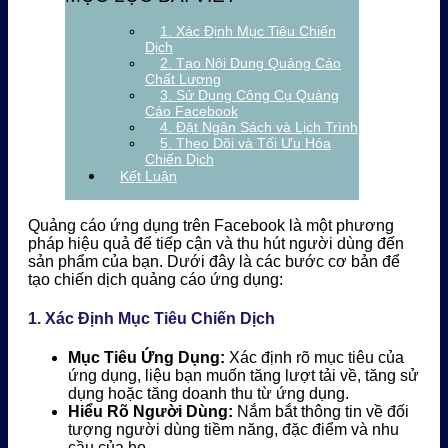
1. Xác Định Mục Tiêu Chiến
Dịch
2. Tạo Nội Dung Quảng Cáo
Chất Lượng
3. Sử Dụng Công Cụ Quảng
Cáo Facebook
4. Đặt Ngân Sách và Lịch Trình
5. Theo Dõi và Tối Ưu Hóa
Chiến Dịch
Kết Luận
Quảng cáo ứng dụng trên Facebook là một phương
pháp hiệu quả để tiếp cận và thu hút người dùng đến
sản phẩm của bạn. Dưới đây là các bước cơ bản để
tạo chiến dịch quảng cáo ứng dụng:
1. Xác Định Mục Tiêu Chiến Dịch
Mục Tiêu Ứng Dụng:
Xác định rõ mục tiêu của
ứng dụng, liệu bạn muốn tăng lượt tải về, tăng sử
dụng hoặc tăng doanh thu từ ứng dụng.
Hiểu Rõ Người Dùng:
Nắm bắt thông tin về đối
tượng người dùng tiềm năng, đặc điểm và nhu
cầu của họ.