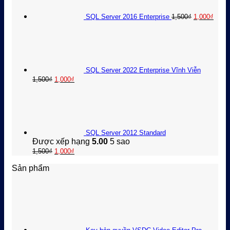
1,00
SQL Server 2016 Enterprise
1,500
₫
1,000
₫
SQL Server 2022 Enterprise Vĩnh Viễn
Giá
Giá
1,500
₫
1,000
₫
gốc
hiện
là:
tại
1,500₫.
là:
1,000₫.
SQL Server 2012 Standard
Được xếp hạng
5.00
5 sao
Giá
Giá
1,500
₫
1,000
₫
gốc
hiện
Sản phẩm
là:
tại
1,500₫.
là:
1,000₫.