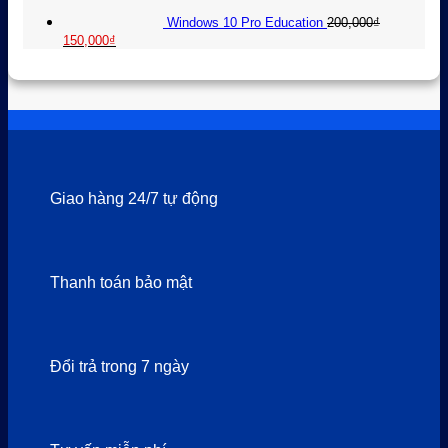
60,000₫
Windows 10 Pro Education
200,000
₫
Giá
Giá
150,000
₫
gốc
hiện
là:
tại
200,000₫.
là:
150,000₫.
Giao hàng 24/7 tự động
Thanh toán bảo mật
Đổi trả trong 7 ngày