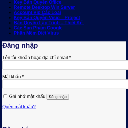
Key Bản Quyền Office
Remote Desktop Win Server
Account Vip Các Loại
Key Bản Quyền Visio – Project
Bản Quyền Lập Trình – Thiết Kế.
Các Sản Phẩm Google
Phần Mềm Diệt Virus
Đăng nhập
Bắt
Tên tài khoản hoặc địa chỉ email
*
buộc
Bắt
Mật khẩu
*
buộc
Ghi nhớ mật khẩu
Đăng nhập
Quên mật khẩu?