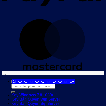
M
Tìm
kiếm:
Key Windows 7,8,10 Và 11
Key Bản Quyền Win Server
Key Bản Quyền Sql Server