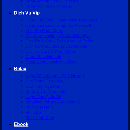
Khóa Học đồ Họa – Thiết Kế
Khóa Học Quản Trị Mạng
Dịch Vụ Vip
Cung Cấp Email Doanh Nghiệp Google
Cung Cấp Email D.nghiệp Microsoft
Thiết Kế Phần Mềm.
Diệt Virus,backup Và Cứu Dữ Liệu.
Cho Thuê Vps – Triển Khai Hệ Thống.
Dịch Vụ Chạy Quảng Cáo Google
Dịch Vụ Cài đặt Phần Mềm.
Chép Phim Hd – 4k
Chép Nhạc Lossless – Hires
Relax
Nhạc Cách Mạng – Quê Hương
Dvd Trung Tâm Asia
Dvd Thúy Nga Pbn
Bộ Sưu Tập Nhạc Việt
Nhạc Flac Quốc Tế
Kho Nhạc [hi-res Audio][sacd]
Phim Việt Nam
Phim Bộ
Phim Tình Cảm
Ebook