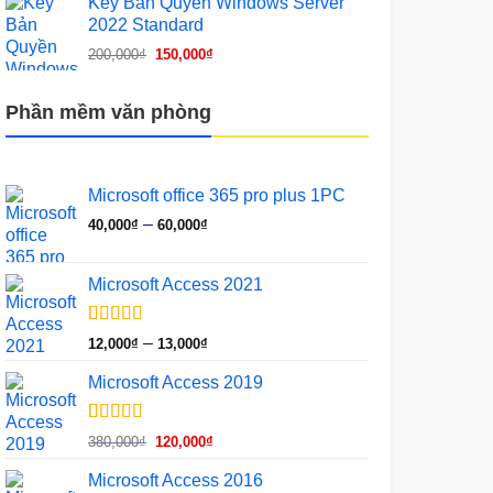
Key Bản Quyền Windows Server
200,000₫.
là:
2022 Standard
150,000₫.
Giá
Giá
200,000
₫
150,000
₫
gốc
hiện
là:
tại
Phần mềm văn phòng
200,000₫.
là:
150,000₫.
Microsoft office 365 pro plus 1PC
Khoảng
–
40,000
₫
60,000
₫
giá:
từ
Microsoft Access 2021
40,000₫
đến
60,000₫
5.00
1
trên 5
Khoảng
–
12,000
₫
13,000
₫
dựa trên
giá:
đánh giá
Microsoft Access 2019
từ
12,000₫
đến
5.00
1
trên 5
Giá
Giá
380,000
₫
120,000
₫
dựa trên
13,000₫
gốc
hiện
đánh giá
Microsoft Access 2016
là:
tại