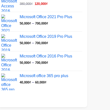
Giá
Giá
380,000₫.
là:
380,000
₫
120,000
₫
gốc
hiện
120,000₫.
là:
tại
Microsoft Office 2021 Pro Plus
380,000₫.
là:
Khoảng
–
50,000
₫
700,000
₫
120,000₫.
giá:
từ
Microsoft Office 2019 Pro Plus
50,000₫
Khoảng
–
50,000
₫
700,000
₫
đến
giá:
700,000₫
từ
Microsoft Office 2016 Pro Plus
50,000₫
Khoảng
–
50,000
₫
700,000
₫
đến
giá:
700,000₫
từ
Microsoft office 365 pro plus
50,000₫
Khoảng
–
40,000
₫
60,000
₫
đến
giá:
700,000₫
từ
40,000₫
đến
60,000₫