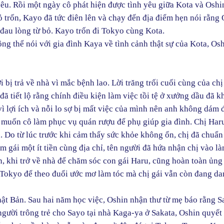
 yêu. Rồi một ngày cô phát hiện được tình yêu giữa Kota và Oshi
ỏ trốn, Kayo đã tức điên lên và chạy đến địa điểm hẹn nói rằng
a đau lòng từ bỏ. Kayo trốn đi Tokyo cùng Kota.
ng thể nói với gia đình Kaya về tình cảnh thật sự của Kota, Os
 bị trả về nhà vì mắc bệnh lao. Lời trăng trối cuối cùng của chị
ã tiết lộ rằng chính điều kiện làm việc tồi tệ ở xưởng dầu đã k
ì lợi ích và nỗi lo sợ bị mất việc của mình nên anh không dám 
ô muốn cô làm phục vụ quán rượu để phụ giúp gia đình. Chị Haru
. Do từ lúc trước khi cảm thấy sức khỏe không ổn, chị đã chuẩn
 gái một ít tiền cùng địa chỉ, tên người đã hứa nhận chị vào là
n, khi trở về nhà để chăm sóc con gái Haru, cũng hoàn toàn ủng
n Tokyo để theo đuổi ước mơ làm tóc mà chị gái vẫn còn đang da
hật Bản. Sau hai năm học việc, Oshin nhận thư từ mẹ báo rằng S
người trông trẻ cho Sayo tại nhà Kaga-ya ở Sakata, Oshin quyết