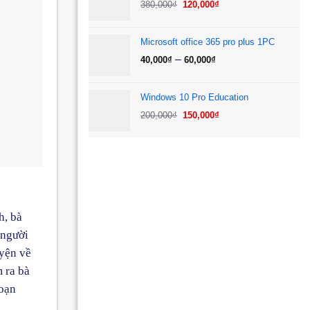
Giá
Giá
380,000₫.
là:
380,000
₫
120,000
₫
gốc
hiện
120,000₫.
là:
tại
Microsoft office 365 pro plus 1PC
380,000₫.
là:
Khoảng
–
40,000
₫
60,000
₫
120,000₫.
giá:
từ
Windows 10 Pro Education
40,000₫
Giá
Giá
200,000
₫
150,000
₫
đến
gốc
hiện
60,000₫
là:
tại
200,000₫.
là:
150,000₫.
h, bà
 người
uyện về
 ra bà
đoạn