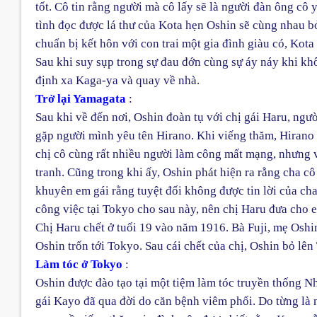
tốt. Cô tin rằng người mà cô lấy sẽ là người đàn ông cô
tình đọc được lá thư của Kota hẹn Oshin sẽ cùng nhau b
chuẩn bị kết hôn với con trai một gia đình giàu có, Kot
Sau khi suy sụp trong sự đau đớn cùng sự áy náy khi khô
định xa Kaga-ya và quay về nhà.
Trở lại Yamagata
:
Sau khi về đến nơi, Oshin đoàn tụ với chị gái Haru, người
gặp người mình yêu tên Hirano. Khi viếng thăm, Hirano đ
chị cô cùng rất nhiều người làm công mất mạng, nhưng v
tranh. Cũng trong khi ấy, Oshin phát hiện ra rằng cha c
khuyên em gái rằng tuyệt đối không được tin lời của cha
công việc tại Tokyo cho sau này, nên chị Haru đưa cho em
Chị Haru chết ở tuổi 19 vào năm 1916. Bà Fuji, mẹ Oshi
Oshin trốn tới Tokyo. Sau cái chết của chị, Oshin bỏ lê
Làm tóc ở Tokyo
:
Oshin được đào tạo tại một tiệm làm tóc truyền thống N
gái Kayo đã qua đời do căn bệnh viêm phổi. Do từng là 