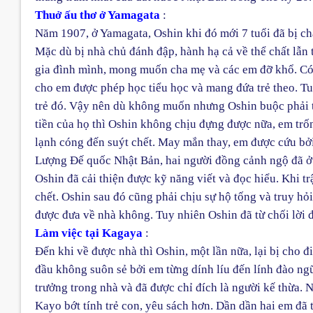
Thuở ấu thơ ở Yamagata
:
Năm 1907, ở Yamagata, Oshin khi đó mới 7 tuổi đã bị cha
Mặc dù bị nhà chủ đánh đập, hành hạ cả về thể chất lẫn 
gia đình mình, mong muốn cha mẹ và các em đỡ khổ. Có
cho em được phép học tiểu học và mang đứa trẻ theo. Tuy
trẻ đó. Vậy nên dù không muốn nhưng Oshin buộc phải t
tiền của họ thì Oshin không chịu đựng được nữa, em trốn
lạnh cóng đến suýt chết. May mắn thay, em được cứu bở
Lượng Đế quốc Nhật Bản, hai người đồng cảnh ngộ đã ở l
Oshin đã cải thiện được kỹ năng viết và đọc hiểu. Khi t
chết. Oshin sau đó cũng phải chịu sự hộ tống và truy hỏ
được đưa về nhà không. Tuy nhiên Oshin đã từ chối lời 
Làm việc tại Kagaya
:
Đến khi về được nhà thì Oshin, một lần nữa, lại bị cho đ
đầu không suôn sẻ bởi em từng dính líu đến lính đào ng
trưởng trong nhà và đã được chỉ đích là người kế thừa.
Kayo bớt tính trẻ con, yêu sách hơn. Dần dần hai em đã 