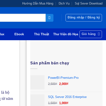
Hướng Dẫn Mua Hàng
Dịch Vụ
Sql Sever Download
Đăng nhập / Đăng ký
Giỏ hàng
lax
Ebook
Thủ Thuật
Thư Viện đồ Họa
Sản phẩm bán chạy
PowerBI-Premium-Pro
Giá
Giá
2,500
₫
2,000
₫
gốc
hiện
 là bộ
là:
tại
SQL Server 2016 Enterprise
g từ năm
2,500₫.
là:
Giá
Giá
1,500
₫
1,000
₫
2,000₫.