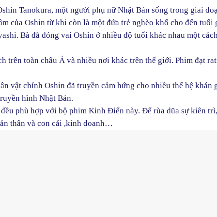
 Oshin Tanokura, một người phụ nữ Nhật Bản sống trong giai đo
rầm của Oshin từ khi còn là một đứa trẻ nghèo khổ cho đến tuổi 
ashi. Bà đã đóng vai Oshin ở nhiều độ tuổi khác nhau một các
h trên toàn châu Á và nhiều nơi khác trên thế giới. Phim đạt ra
ân vật chính Oshin đã truyền cảm hứng cho nhiều thế hệ khán 
 truyền hình Nhật Bản.
đều phù hợp với bộ phim Kinh Điển này. Để rùa dũa sự kiên trì
bản thân và con cái ,kinh doanh…