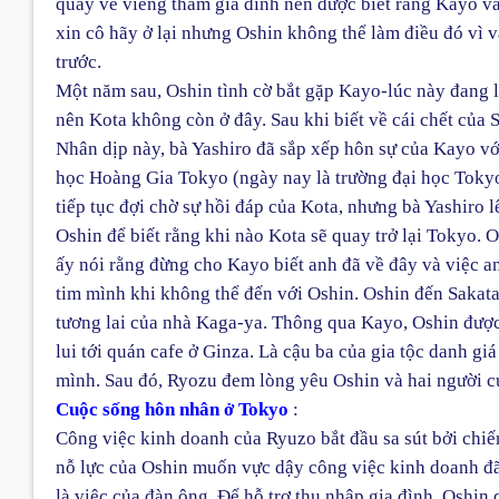
quay về viếng thăm gia đình nên được biết rằng Kayo v
xin cô hãy ở lại nhưng Oshin không thể làm điều đó vì 
trước.
Một năm sau, Oshin tình cờ bắt gặp Kayo-lúc này đang l
nên Kota không còn ở đây. Sau khi biết về cái chết của 
Nhân dịp này, bà Yashiro đã sắp xếp hôn sự của Kayo vớ
học Hoàng Gia Tokyo (ngày nay là trường đại học Toky
tiếp tục đợi chờ sự hồi đáp của Kota, nhưng bà Yashiro 
Oshin để biết rằng khi nào Kota sẽ quay trở lại Tokyo.
ấy nói rằng đừng cho Kayo biết anh đã về đây và việc 
tim mình khi không thể đến với Oshin. Oshin đến Sakat
tương lai của nhà Kaga-ya. Thông qua Kayo, Oshin đượ
lui tới quán cafe ở Ginza. Là cậu ba của gia tộc danh g
mình. Sau đó, Ryozu đem lòng yêu Oshin và hai người cư
Cuộc sống hôn nhân ở Tokyo
:
Công việc kinh doanh của Ryuzo bắt đầu sa sút bởi chiế
nỗ lực của Oshin muốn vực dậy công việc kinh doanh đã
là việc của đàn ông. Để hỗ trợ thu nhập gia đình, Oshin