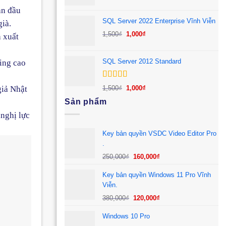
gốc
hiện
ạn đầu
là:
tại
SQL Server 2022 Enterprise Vĩnh Viễn
già.
1,500₫.
là:
Giá
Giá
1,500
₫
1,000
₫
1,000₫.
h xuất
gốc
hiện
là:
tại
SQL Server 2012 Standard
ting cao
1,500₫.
là:
1,000₫.
Được xếp
Giá
Giá
giả Nhật
1,500
₫
1,000
₫
hạng
5.00
5
gốc
hiện
Sản phẩm
sao
là:
tại
,nghị lực
1,500₫.
là:
1,000₫.
Key bản quyền VSDC Video Editor Pro
.
Giá
Giá
250,000
₫
160,000
₫
gốc
hiện
Key bản quyền Windows 11 Pro Vĩnh
là:
tại
Viễn.
250,000₫.
là:
Giá
Giá
160,000₫.
380,000
₫
120,000
₫
gốc
hiện
Windows 10 Pro
là:
tại