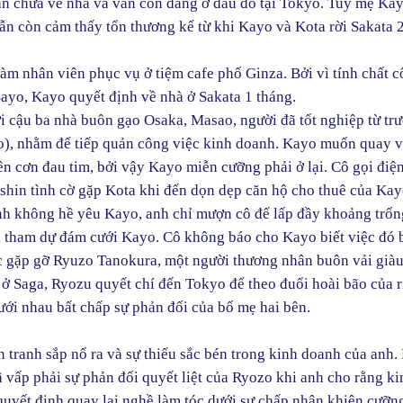
ẫn chưa về nhà và vẫn còn đang ở đâu đó tại Tokyo. Tuy mẹ Ka
vẫn còn cảm thấy tổn thương kể từ khi Kayo và Kota rời Sakata 
àm nhân viên phục vụ ở tiệm cafe phố Ginza. Bởi vì tính chất c
Sayo, Kayo quyết định về nhà ở Sakata 1 tháng.
i cậu ba nhà buôn gạo Osaka, Masao, người đã tốt nghiệp từ tr
o), nhằm để tiếp quản công việc kinh doanh. Kayo muốn quay 
lên cơn đau tim, bởi vậy Kayo miễn cưỡng phải ở lại. Cô gọi điệ
 Oshin tình cờ gặp Kota khi đến dọn dẹp căn hộ cho thuê của Ka
anh không hề yêu Kayo, anh chỉ mượn cô để lấp đầy khoảng trốn
a tham dự đám cưới Kayo. Cô không báo cho Kayo biết việc đó b
c gặp gỡ Ryuzo Tanokura, một người thương nhân buôn vải giàu
iá ở Saga, Ryozu quyết chí đến Tokyo để theo đuổi hoài bão của 
ới nhau bất chấp sự phản đối của bố mẹ hai bên.
n tranh sắp nổ ra và sự thiếu sắc bén trong kinh doanh của anh
 vấp phải sự phản đối quyết liệt của Ryozo khi anh cho rằng k
 quyết định quay lại nghề làm tóc dưới sự chấp nhận khiên cưỡn