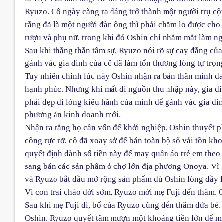
Ryuzo. Cô ngày càng ra dáng trở thành một người trụ cộ
rằng đã là một người đàn ông thì phải chăm lo được cho
rượu và phụ nữ, trong khi đó Oshin chỉ nhắm mắt làm ng
Sau khi thẳng thắn tâm sự, Ryuzo nói rõ sự cay đắng củ
gánh vác gia đình của cô đã làm tổn thương lòng tự trọn
Tuy nhiên chính lúc này Oshin nhận ra bản thân mình đa
hạnh phúc. Nhưng khi mất đi nguồn thu nhập này, gia đì
phải dẹp đi lòng kiêu hãnh của mình để gánh vác gia đìn
phương án kinh doanh mới.
Nhận ra rằng họ cần vốn để khởi nghiệp, Oshin thuyết 
công rực rỡ, cô đã xoay sở để bán toàn bộ số vải tồn kh
quyết định dành số tiền này để may quần áo trẻ em the
sang bán các sản phẩm ở chợ lớn địa phương Onoya. Vì 
và Ryuzo bắt đầu mở rộng sản phẩm dù Oshin lòng đầy l
Vì con trai chào đời sớm, Ryuzo mời mẹ Fuji đến thăm. O
Sau khi mẹ Fuji đi, bố của Ryuzo cũng đến thăm đứa bé
Oshin. Ryuzo quyết tâm mượn một khoảng tiền lớn để mu