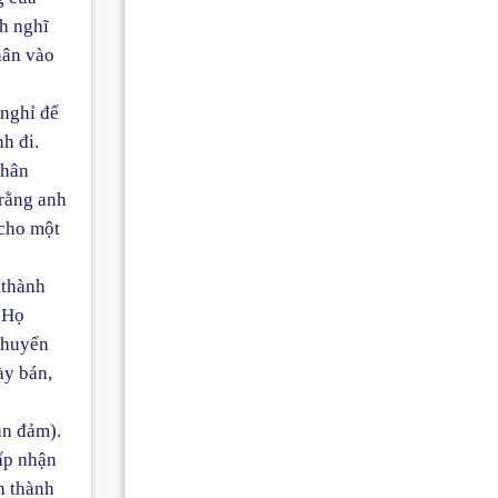
h nghĩ
hân vào
 nghỉ để
h đi.
nhân
 rằng anh
 cho một
 thành
. Họ
chuyển
ày bán,
an đảm).
ấp nhận
h thành