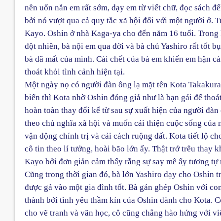
nên uốn nắn em rất sớm, dạy em từ viết chữ, đọc sách 
bởi nó vượt qua cả quy tắc xã hội đối với một người ở.
Kayo. Oshin ở nhà Kaga-ya cho đến năm 16 tuổi. Trong k
đột nhiên, bà nội em qua đời và bà chủ Yashiro rất tốt
bà đã mất của mình. Cái chết của bà em khiến em hận cá
thoát khỏi tình cảnh hiện tại.
Một ngày nọ có người đàn ông lạ mặt tên Kota Takakura
biển thì Kota nhờ Oshin đóng giả như là bạn gái để thoá
hoàn toàn thay đổi kể từ sau sự xuất hiện của người đàn 
theo chủ nghĩa xã hội và muốn cải thiện cuộc sống của
vận động chính trị và cải cách ruộng đất. Kota tiết lộ c
cô tin theo lí tưởng, hoài bão lớn ấy. Thật trớ trêu tha
Kayo bởi đơn giản cảm thấy rằng sự say mê ấy tương tự 
Cũng trong thời gian đó, bà lớn Yashiro dạy cho Oshin
được gả vào một gia đình tốt. Bà gán ghép Oshin với con
thành bởi tình yêu thầm kín của Oshin dành cho Kota. 
cho vẽ tranh và văn học, cô cũng chẳng hào hứng với v