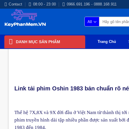
Skip
Contact
08:00 - 23:00
0966.691.196 - 0888.168.911
to
content
Tìm
kiếm:
DANH MỤC SẢN PHẨM
Trang Chủ
PHIM BỘ
Link tải phim Oshin 1983 bản chuẩn rõ né
Thế hệ 7X,8X và 9X đời đầu ở Việt Nam từ thành thị tới 
phim truyền hình dài tập nhiều phần được sản xuất bởi
1983 đến 1984.