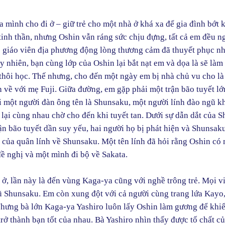
 mình cho đi ở – giữ trẻ cho một nhà ở khá xa để gia đình bớt 
tinh thần, nhưng Oshin vẫn ráng sức chịu đựng, tất cả em đều n
 giáo viên địa phương động lòng thương cảm đã thuyết phục n
 nhiên, bạn cùng lớp của Oshin lại bắt nạt em và dọa là sẽ làm
hôi học. Thế nhưng, cho đến một ngày em bị nhà chủ vu cho là
 về với mẹ Fuji. Giữa đường, em gặp phải một trận bão tuyết lớ
i một người đàn ông tên là Shunsaku, một người lính đào ngũ k
ại cùng nhau chờ cho đến khi tuyết tan. Dưới sự dẫn dắt của 
rận bão tuyết dần suy yếu, hai người họ bị phát hiện và Shunsak
i của quân lính về Shunsaku. Một tên lính đã hỏi rằng Oshin có
đề nghị và một mình đi bộ về Sakata.
i ở, lần này là đến vùng Kaga-ya cũng với nghề trông trẻ. Mọi v
ũ Shunsaku. Em còn xung đột với cả người cùng trang lứa Kayo
 Nhưng bà lớn Kaga-ya Yashiro luôn lấy Oshin làm gương để khi
trở thành bạn tốt của nhau. Bà Yashiro nhìn thấy được tố chất c