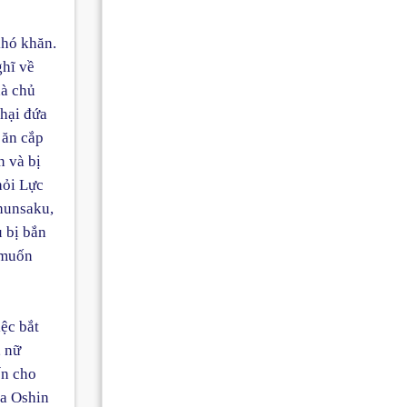
khó khăn.
ghĩ về
hà chủ
 hại đứa
 ăn cắp
n và bị
hỏi Lực
Shunsaku,
u bị bắn
 muốn
iệc bắt
, nữ
ến cho
ủa Oshin