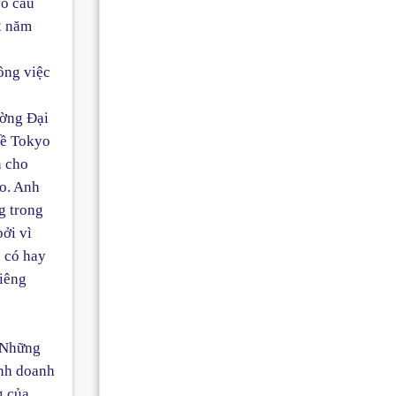
yo cầu
2 năm
ông việc
ường Đại
về Tokyo
n cho
yo. Anh
g trong
ởi vì
 có hay
riêng
. Những
inh doanh
g của