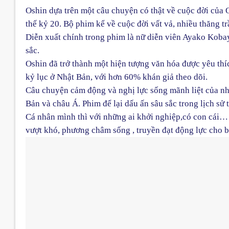
Oshin dựa trên một câu chuyện có thật về cuộc đời của
thế kỷ 20. Bộ phim kể về cuộc đời vất vả, nhiều thăng t
Diễn xuất chính trong phim là nữ diễn viên Ayako Kobay
sắc.
Oshin đã trở thành một hiện tượng văn hóa được yêu thíc
kỷ lục ở Nhật Bản, với hơn 60% khán giả theo dõi.
Câu chuyện cảm động và nghị lực sống mãnh liệt của nh
Bản và châu Á. Phim để lại dấu ấn sâu sắc trong lịch sử
Cá nhân mình thì với những ai khởi nghiệp,có con cái… 
vượt khó, phương châm sống , truyền đạt động lực cho 