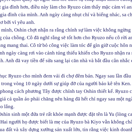
t gia đình hơn, điều này làm cho Ryuzo cảm thấy mặc cảm vì an
 gia đình của mình. Anh ngày càng nhụt chí và biếng nhác, sa c
ơ bởi vì yêu anh.
a mình, Oshin chợt nhận ra rằng chính sự làm việc không ngừng
g của chồng. Cô đã nghĩ rằng sẽ tốt hơn cho Ryuzo nếu cô rời an
ng mang thai. Cô từ bỏ công việc làm tóc để gìn giữ cuộc hôn 
nh ngày càng rơi vào cảnh túng thiếu khiến cho Ryuzo nhận ra
h. Anh đã vay tiền để sửa sang lại căn nhà và bắt đầu cân nhắc
phục Ryuzo cho mình đem vải đi chợ đêm bán. Ngay sau lần đầu
o trong vòng 10 ngày dưới sự giúp đỡ của người bảo kê tên Ken
o phong cách phương Tây được chính tay Oshin thiết kế. Ryuzo 
giá cả quần áo phải chăng nên hàng đã hết chỉ ngay sau một ng
o lắng.
shin sinh một đứa trẻ rất khỏe mạnh được đặt tên là Yu (lòng c
. Hai người họ được biết là mẹ của Ryuzo bà Kiyo vẫn không ch
a đất và xây dựng xưởng sản xuất lớn, tin rằng việc kinh doan