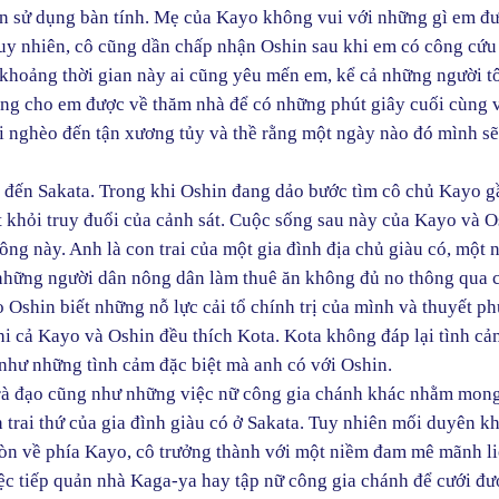
đến sử dụng bàn tính. Mẹ của Kayo không vui với những gì em đ
 Tuy nhiên, cô cũng dần chấp nhận Oshin sau khi em có công cứ
hoảng thời gian này ai cũng yêu mến em, kể cả những người tô
 bụng cho em được về thăm nhà để có những phút giây cuối cùng 
i nghèo đến tận xương tủy và thề rằng một ngày nào đó mình sẽ
 đến Sakata. Trong khi Oshin đang dảo bước tìm cô chủ Kayo g
t khỏi truy đuổi của cảnh sát. Cuộc sống sau này của Kayo và O
ông này. Anh là con trai của một gia đình địa chủ giàu có, một 
 những người dân nông dân làm thuê ăn không đủ no thông qua 
ho Oshin biết những nỗ lực cải tổ chính trị của mình và thuyết p
y khi cả Kayo và Oshin đều thích Kota. Kota không đáp lại tình c
như những tình cảm đặc biệt mà anh có với Oshin.
 trà đạo cũng như những việc nữ công gia chánh khác nhằm mon
 trai thứ của gia đình giàu có ở Sakata. Tuy nhiên mối duyên k
Còn về phía Kayo, cô trưởng thành với một niềm đam mê mãnh li
iệc tiếp quản nhà Kaga-ya hay tập nữ công gia chánh để cưới đ