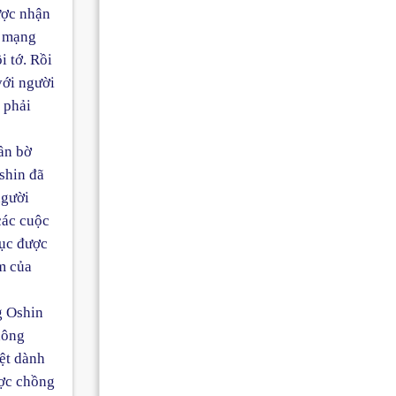
ược nhận
u mạng
i tớ. Rồi
với người
 phải
ần bờ
shin đã
người
các cuộc
hục được
ảm của
g Oshin
hông
ệt dành
ược chồng