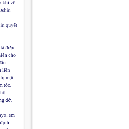
n khi vô
 Oshin
hin quyết
 là được
hiến cho
đấu
 liền
 bị một
m tóc.
 hộ
ng dở.
ayo, em
 định