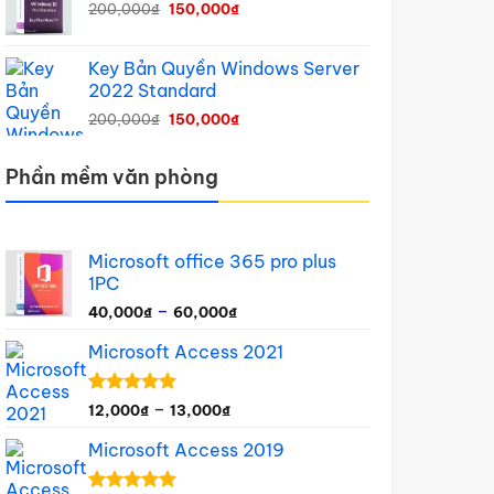
Giá
Giá
40,000₫
200,000
₫
150,000
₫
gốc
hiện
đến
là:
tại
60,000₫
Key Bản Quyền Windows Server
200,000₫.
là:
2022 Standard
150,000₫.
Giá
Giá
200,000
₫
150,000
₫
gốc
hiện
là:
tại
Phần mềm văn phòng
200,000₫.
là:
150,000₫.
Microsoft office 365 pro plus
1PC
Khoảng
–
40,000
₫
60,000
₫
giá:
Microsoft Access 2021
từ
40,000₫
đến
Khoảng
5.00
1
trên 5
–
12,000
₫
13,000
₫
60,000₫
dựa trên
giá:
đánh giá
Microsoft Access 2019
từ
12,000₫