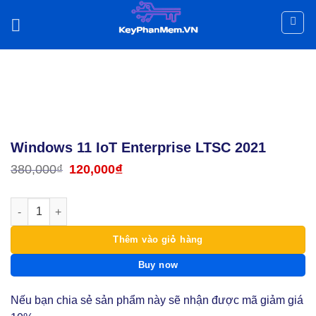
Skip
-68%
to
content
Key bản quyền Windows 7 tới Windows 11
Windows 11 IoT Enterprise LTSC 2021
380,000
₫
Giá
120,000
₫
Giá
gốc
hiện
là:
tại
380,000₫.
là:
Windows 11 IoT Enterprise LTSC 2021 số lượng
120,000₫.
Thêm vào giỏ hàng
Buy now
Nếu bạn chia sẻ sản phẩm này sẽ nhận được mã giảm giá