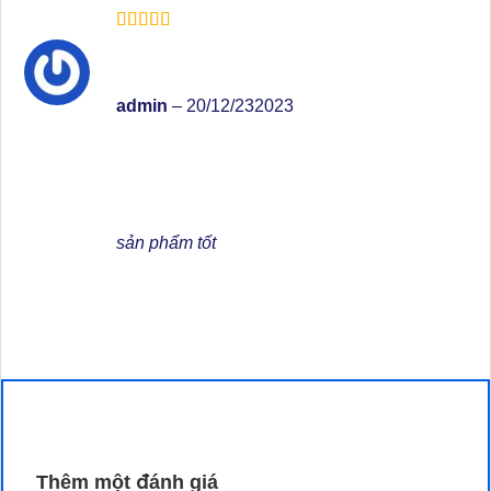
Được xếp
hạng
5
5 sao
admin
–
20/12/232023
sản phẩm tốt
Thêm một đánh giá