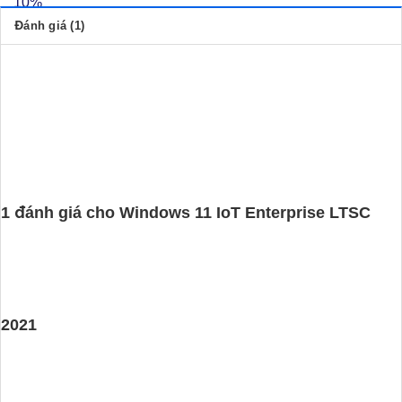
10%
Đánh giá (1)
5
1
trên 5 dựa
trên
đánh
giá
1 đánh giá cho
Windows 11 IoT Enterprise LTSC
2021