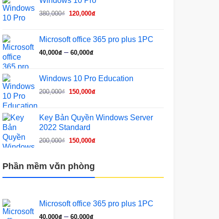
Windows 10 Pro
là:
tại
Giá
Giá
380,000₫.
là:
380,000
₫
120,000
₫
gốc
hiện
120,000₫.
là:
tại
Microsoft office 365 pro plus 1PC
380,000₫.
là:
Khoảng
–
40,000
₫
60,000
₫
120,000₫.
giá:
từ
Windows 10 Pro Education
40,000₫
Giá
Giá
200,000
₫
150,000
₫
đến
gốc
hiện
60,000₫
là:
tại
Key Bản Quyền Windows Server
200,000₫.
là:
2022 Standard
150,000₫.
Giá
Giá
200,000
₫
150,000
₫
gốc
hiện
là:
tại
Phần mềm văn phòng
200,000₫.
là:
150,000₫.
Microsoft office 365 pro plus 1PC
Khoảng
–
40,000
₫
60,000
₫