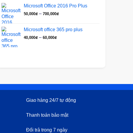
từ
Microsoft Office 2016 Pro Plus
50,000₫
Khoảng
–
50,000
₫
700,000
₫
đến
giá:
700,000₫
từ
Microsoft office 365 pro plus
50,000₫
Khoảng
–
40,000
₫
60,000
₫
đến
giá:
700,000₫
từ
40,000₫
đến
60,000₫
Giao hàng 24/7 tự động
Thanh toán bảo mật
Đổi trả trong 7 ngày