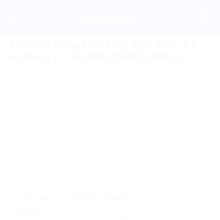
Skip
to
CD TRUNG TÂM THÚY NGA
content
CD nhạc trung tâm Thúy Nga 001 – Dạ
Vũ Paris 1 – Tóc Mây (1988) [WAV]
Dạ Vũ Paris 1 – Tóc Mây (1988) :
Tracklist: