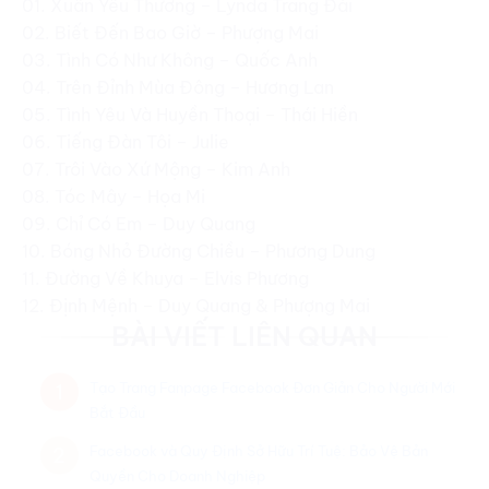
01. Xuân Yêu Thương – Lynda Trang Đài
02. Biết Đến Bao Giờ – Phượng Mai
03. Tình Có Như Không – Quốc Anh
04. Trên Đỉnh Mùa Đông – Hương Lan
05. Tình Yêu Và Huyền Thoại – Thái Hiền
06. Tiếng Đàn Tôi – Julie
07. Trôi Vào Xứ Mộng – Kim Anh
08. Tóc Mây – Họa Mi
09. Chỉ Có Em – Duy Quang
10. Bóng Nhỏ Đường Chiều – Phương Dung
11. Đường Về Khuya – Elvis Phương
12. Định Mệnh – Duy Quang & Phượng Mai
BÀI VIẾT LIÊN QUAN
Tạo Trang Fanpage Facebook Đơn Giản Cho Người Mới
1
Bắt Đầu
Facebook và Quy Định Sở Hữu Trí Tuệ: Bảo Vệ Bản
2
Quyền Cho Doanh Nghiệp