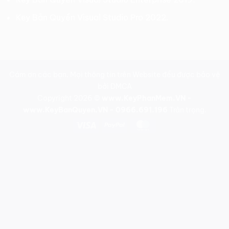
Key Bản Quyền Visual Studio Pro 2022.
Cám ơn các bạn. Mọi thông tin trên Website đều được bảo vệ
bởi DMCA
Copyright 2026 ©
www.KeyPhanMem.VN -
www.KeyBanQuyen.VN - 0966.691.196
Trân trọng.
Visa
PayPal
MasterCard