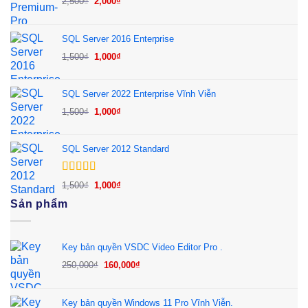
2,500
₫
2,000
₫
gốc
hiện
là:
tại
SQL Server 2016 Enterprise
2,500₫.
là:
Giá
Giá
1,500
₫
1,000
₫
2,000₫.
gốc
hiện
là:
tại
SQL Server 2022 Enterprise Vĩnh Viễn
1,500₫.
là:
Giá
Giá
1,500
₫
1,000
₫
1,000₫.
gốc
hiện
là:
tại
SQL Server 2012 Standard
1,500₫.
là:
1,000₫.
Được xếp
Giá
Giá
1,500
₫
1,000
₫
hạng
5.00
5
gốc
hiện
Sản phẩm
sao
là:
tại
1,500₫.
là:
1,000₫.
Key bản quyền VSDC Video Editor Pro .
Giá
Giá
250,000
₫
160,000
₫
gốc
hiện
là:
tại
Key bản quyền Windows 11 Pro Vĩnh Viễn.
250,000₫.
là: