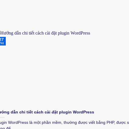
27
Th1
ớng dẫn chi tiết cách cài đặt plugin WordPress
ugin WordPress là một phần mềm, thường được viết bằng PHP, được 
ng để...