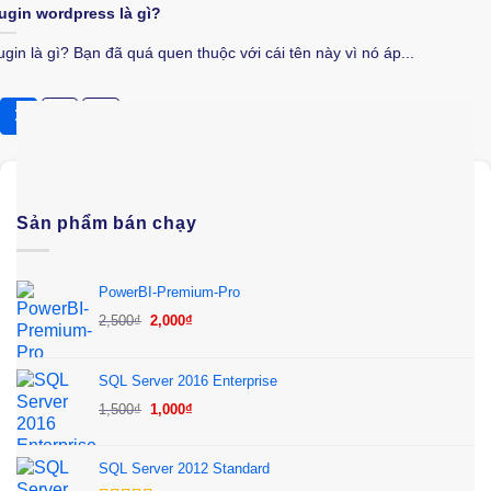
ugin wordpress là gì?
ugin là gì? Bạn đã quá quen thuộc với cái tên này vì nó áp...
1
2
Sản phẩm bán chạy
PowerBI-Premium-Pro
Giá
Giá
2,500
₫
2,000
₫
gốc
hiện
là:
tại
SQL Server 2016 Enterprise
2,500₫.
là:
Giá
Giá
1,500
₫
1,000
₫
2,000₫.
gốc
hiện
là:
tại
SQL Server 2012 Standard
1,500₫.
là: