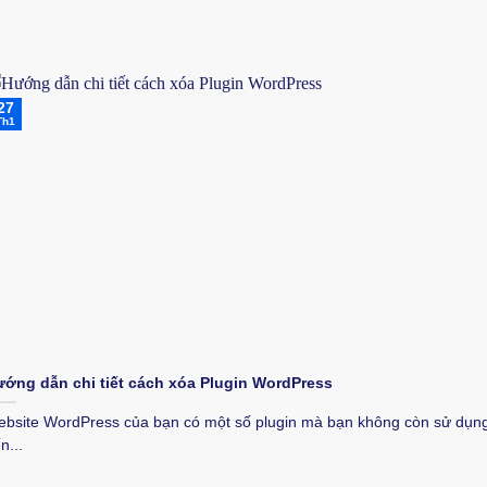
27
Th1
ớng dẫn chi tiết cách xóa Plugin WordPress
bsite WordPress của bạn có một số plugin mà bạn không còn sử dụn
n...