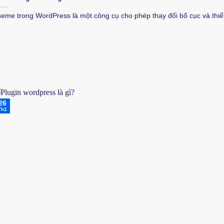
eme trong WordPress là một công cụ cho phép thay đổi bố cục và thiết
26
Th1