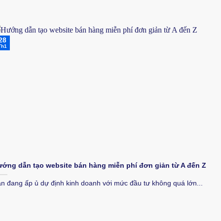
28
Th1
ớng dẫn tạo website bán hàng miễn phí đơn giản từ A đến Z
n đang ấp ủ dự định kinh doanh với mức đầu tư không quá lớn...