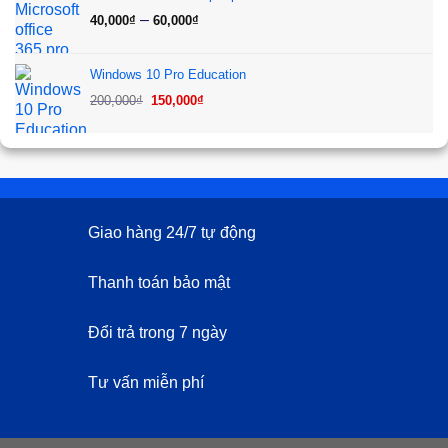
380,000₫.
là:
Khoảng
–
40,000
₫
60,000
₫
120,000₫.
giá:
từ
Windows 10 Pro Education
40,000₫
Giá
Giá
200,000
₫
150,000
₫
đến
gốc
hiện
60,000₫
là:
tại
200,000₫.
là:
150,000₫.
Giao hàng 24/7 tự động
Thanh toán bảo mật
Đổi trả trong 7 ngày
Tư vấn miễn phí