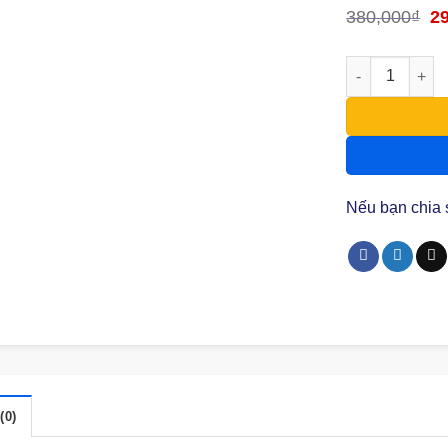
380,000
₫
Gi
2
gố
là:
38
Windows Multi
Nếu bạn chia
(0)