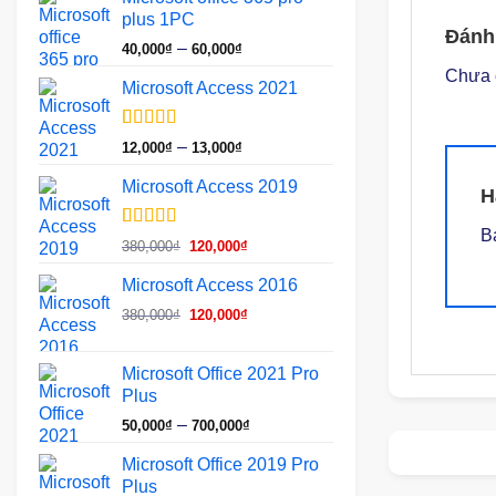
plus 1PC
Đánh
Khoảng
–
40,000
₫
60,000
₫
giá:
Chưa 
Microsoft Access 2021
từ
40,000₫
đến
5.00
1
trên 5
Khoảng
–
12,000
₫
13,000
₫
dựa trên
60,000₫
giá:
đánh giá
Microsoft Access 2019
từ
H
12,000₫
B
đến
5.00
1
trên 5
Giá
Giá
380,000
₫
120,000
₫
dựa trên
13,000₫
gốc
hiện
đánh giá
Microsoft Access 2016
là:
tại
Giá
Giá
380,000₫.
là:
380,000
₫
120,000
₫
gốc
hiện
120,000₫.
là:
tại
Microsoft Office 2021 Pro
380,000₫.
là:
Plus
120,000₫.
Khoảng
–
50,000
₫
700,000
₫
giá:
Microsoft Office 2019 Pro
từ
Plus
50,000₫