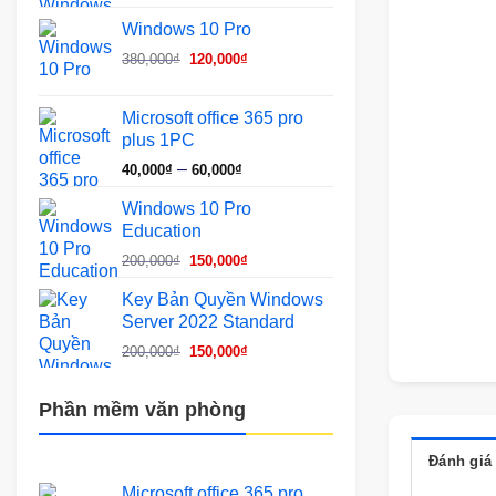
gốc
hiện
Windows 10 Pro
là:
tại
Giá
Giá
380,000₫.
là:
380,000
₫
120,000
₫
gốc
hiện
120,000₫.
là:
tại
Microsoft office 365 pro
380,000₫.
là:
plus 1PC
120,000₫.
Khoảng
–
40,000
₫
60,000
₫
giá:
Windows 10 Pro
từ
Education
40,000₫
Giá
Giá
đến
200,000
₫
150,000
₫
gốc
hiện
60,000₫
Key Bản Quyền Windows
là:
tại
Server 2022 Standard
200,000₫.
là:
Giá
Giá
150,000₫.
200,000
₫
150,000
₫
gốc
hiện
là:
tại
Phần mềm văn phòng
200,000₫.
là:
150,000₫.
Đánh giá 
Microsoft office 365 pro