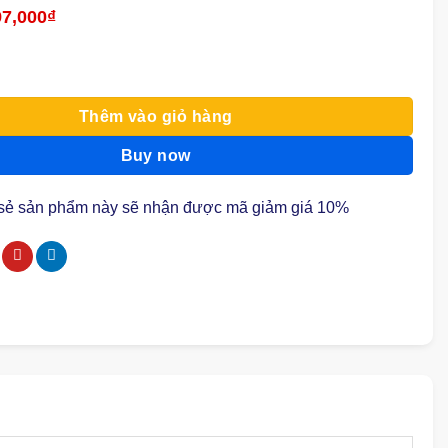
á
97,000
₫
Giá
c
hiện
tại
0,000₫.
là:
Point Server 2011 Premium số lượng
297,000₫.
Thêm vào giỏ hàng
Buy now
 sẻ sản phẩm này sẽ nhận được mã giảm giá 10%