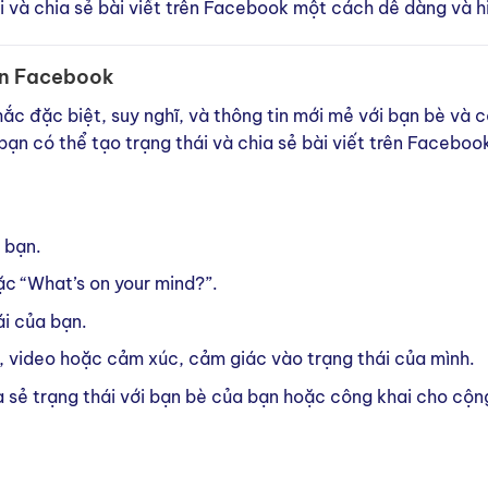
ái và chia sẻ bài viết trên Facebook một cách dễ dàng và h
rên Facebook
ắc đặc biệt, suy nghĩ, và thông tin mới mẻ với bạn bè và 
ạn có thể tạo trạng thái và chia sẻ bài viết trên Faceboo
 bạn.
oặc “What’s on your mind?”.
ái của bạn.
, video hoặc cảm xúc, cảm giác vào trạng thái của mình.
a sẻ trạng thái với bạn bè của bạn hoặc công khai cho cộn