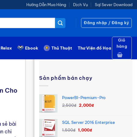
Hướng Dẫn Mua Hàng
Dịch Vụ
Sql Sever Download
Đăng nhập / Đăng ký
Giỏ
hàng
Relax
Ebook
Thủ Thuật
Thư Viện đồ Họa
Sản phẩm bán chạy
ên Cho
PowerBI-Premium-Pro
Giá
Giá
2,500
₫
2,000
₫
gốc
hiện
là:
tại
SQL Server 2016 Enterprise
2,500₫.
là:
 sẻ bài
Giá
Giá
2,000₫.
1,500
₫
1,000
₫
ẫn chi
gốc
hiện