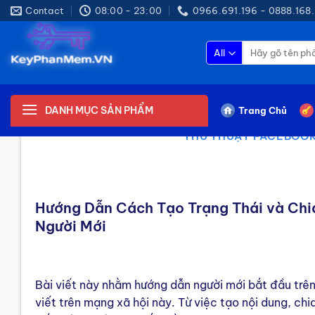
Skip
Contact
08:00 - 23:00
0966.691.196 - 0888.168.
to
content
Tìm
kiếm:
DANH MỤC SẢN PHẨM
Trang Chủ
THỦ THUẬT FACEBOO
Hướng Dẫn Cách Tạo Trạng Thái và Chia
Người Mới
Bài viết này nhằm hướng dẫn người mới bắt đầu trên
viết trên mạng xã hội này. Từ việc tạo nội dung, chi