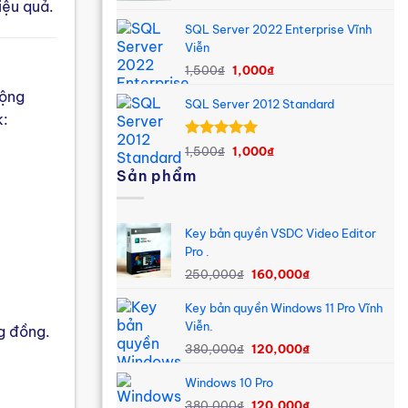
iệu quả.
là:
tại
SQL Server 2022 Enterprise Vĩnh
1,500₫.
là:
Viễn
1,000₫.
Giá
Giá
1,500
₫
1,000
₫
gốc
hiện
cộng
SQL Server 2012 Standard
là:
tại
k:
1,500₫.
là:
1,000₫.
Giá
Giá
Được xếp
1,500
₫
1,000
₫
hạng
5.00
gốc
hiện
Sản phẩm
5 sao
là:
tại
1,500₫.
là:
1,000₫.
Key bản quyền VSDC Video Editor
Pro .
Giá
Giá
250,000
₫
160,000
₫
gốc
hiện
Key bản quyền Windows 11 Pro Vĩnh
là:
tại
Viễn.
250,000₫.
là:
g đồng.
Giá
Giá
160,000₫.
380,000
₫
120,000
₫
gốc
hiện
Windows 10 Pro
là:
tại
Giá
Giá
380,000₫.
là:
380,000
₫
120,000
₫