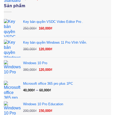
hạng
5.00
5
gốc
hiện
Sản phẩm
sao
là:
tại
1,500₫.
là:
1,000₫.
Key bản quyền VSDC Video Editor Pro .
Giá
Giá
250,000
₫
160,000
₫
gốc
hiện
là:
tại
Key bản quyền Windows 11 Pro Vĩnh Viễn.
250,000₫.
là:
Giá
Giá
380,000
₫
120,000
₫
160,000₫.
gốc
hiện
là:
tại
Windows 10 Pro
380,000₫.
là:
Giá
Giá
380,000
₫
120,000
₫
120,000₫.
gốc
hiện
là:
tại
Microsoft office 365 pro plus 1PC
380,000₫.
là:
Khoảng
–
40,000
₫
60,000
₫
120,000₫.
giá:
từ
Windows 10 Pro Education
40,000₫
Giá
Giá
200,000
₫
150,000
₫
đến