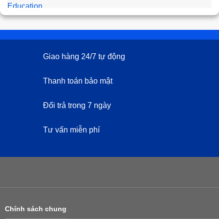
gốc
hiện
60,000₫
là:
tại
200,000₫.
là:
150,000₫.
Giao hàng 24/7 tự động
Thanh toán bảo mật
Đổi trả trong 7 ngày
Tư vấn miễn phí
Chính sách chung