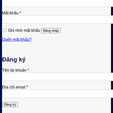
buộc
Bắt
Mật khẩu
*
buộc
Ghi nhớ mật khẩu
Đăng nhập
Quên mật khẩu?
Đăng ký
Bắt
Tên tài khoản
*
buộc
Bắt
Địa chỉ email
*
buộc
Đăng ký