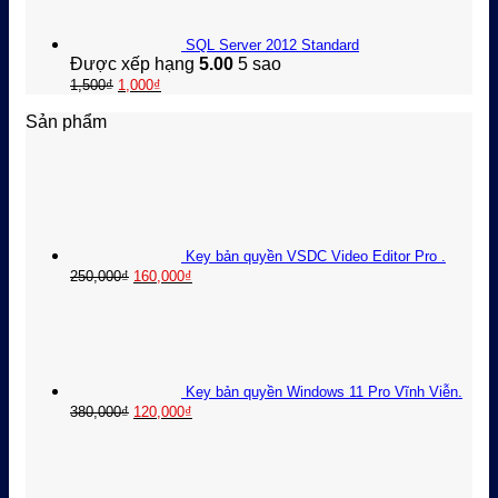
1,000₫.
SQL Server 2012 Standard
Được xếp hạng
5.00
5 sao
Giá
Giá
1,500
₫
1,000
₫
gốc
hiện
Sản phẩm
là:
tại
1,500₫.
là:
1,000₫.
Key bản quyền VSDC Video Editor Pro .
Giá
Giá
250,000
₫
160,000
₫
gốc
hiện
là:
tại
250,000₫.
là:
160,000₫.
Key bản quyền Windows 11 Pro Vĩnh Viễn.
Giá
Giá
380,000
₫
120,000
₫
gốc
hiện
Giá
Giá
là:
tại
gốc
hiện
380,000₫.
là:
là:
tại
120,000₫.
380,000₫.
là: