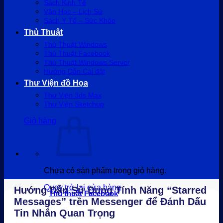
Sách Kinh Tế
Văn Học – Lịch Sử
Sách Y Tế – Sức Khỏe
Thủ Thuật
Thủ Thuật Windows
Thủ Thuật Facebook
Thủ Thuật Windows Server
Hướng Dẫn Cài đặt
Thư Viện đồ Họa
Thư Viện 3ds Max
Thư Viện Sketchup
Giỏ hàng
Chưa có sản phẩm trong giỏ hàng.
Quay trở lại cửa hàng
Hướng Dẫn Sử Dụng Tính Năng “Starred
Thủ thuật Facebook
Messages” trên Messenger để Đánh Dấu
Tin Nhắn Quan Trọng