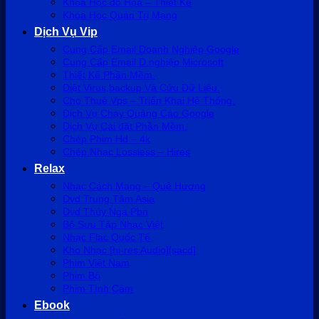
Khóa Học đồ Họa – Thiết Kế
Khóa Học Quản Trị Mạng
Dịch Vụ Vip
Cung Cấp Email Doanh Nghiệp Google
Cung Cấp Email D.nghiệp Microsoft
Thiết Kế Phần Mềm.
Diệt Virus,backup Và Cứu Dữ Liệu.
Cho Thuê Vps – Triển Khai Hệ Thống.
Dịch Vụ Chạy Quảng Cáo Google
Dịch Vụ Cài đặt Phần Mềm.
Chép Phim Hd – 4k
Chép Nhạc Lossless – Hires
Relax
Nhạc Cách Mạng – Quê Hương
Dvd Trung Tâm Asia
Dvd Thúy Nga Pbn
Bộ Sưu Tập Nhạc Việt
Nhạc Flac Quốc Tế
Kho Nhạc [hi-res Audio][sacd]
Phim Việt Nam
Phim Bộ
Phim Tình Cảm
Ebook