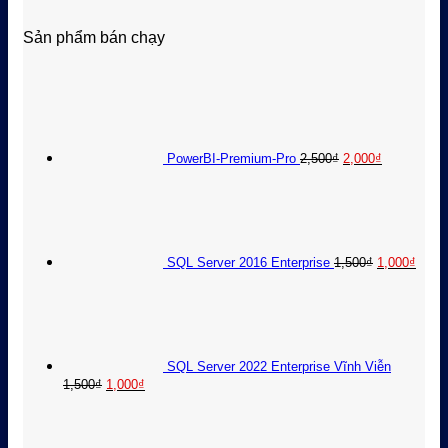
Sản phẩm bán chạy
Giá
Giá
gốc
hiện
là:
tại
2,500₫.
là:
2,000₫.
PowerBI-Premium-Pro
2,500
₫
2,000
₫
Giá
Giá
gốc
hiện
là:
tại
1,500₫.
là:
1,00
SQL Server 2016 Enterprise
1,500
₫
1,000
₫
SQL Server 2022 Enterprise Vĩnh Viễn
Giá
Giá
1,500
₫
1,000
₫
gốc
hiện
là:
tại
1,500₫.
là: