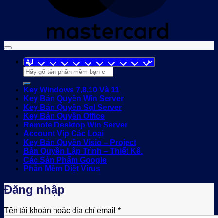
Tìm
kiếm:
Key Windows 7,8,10 Và 11
Key Bản Quyền Win Server
Key Bản Quyền Sql Server
Key Bản Quyền Office
Remote Desktop Win Server
Account Vip Các Loại
Key Bản Quyền Visio – Project
Bản Quyền Lập Trình – Thiết Kế.
Các Sản Phẩm Google
Phần Mềm Diệt Virus
Đăng nhập
Bắt
Tên tài khoản hoặc địa chỉ email
*