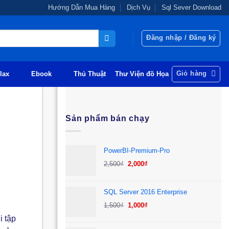
Hướng Dẫn Mua Hàng
Dịch Vụ
Sql Sever Download
Đăng nhập / Đăng ký
Giỏ hàng
lax
Ebook
Thủ Thuật
Thư Viện đồ Họa
Sản phẩm bán chạy
PowerBI-Premium-Pro
Giá
Giá
2,500
₫
2,000
₫
gốc
hiện
là:
tại
SQL Server 2016 Enterprise
2,500₫.
là:
Giá
Giá
1,500
₫
1,000
₫
2,000₫.
gốc
hiện
i tập
là:
tại