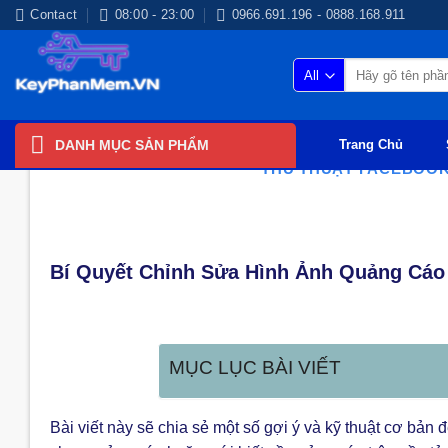
Skip
Contact
08:00 - 23:00
0966.691.196 - 0888.168.911
to
content
Tìm
kiếm:
DANH MỤC SẢN PHẨM
Trang Chủ
THỦ THUẬT FACEBOO
Bí Quyết Chỉnh Sửa Hình Ảnh Quảng Cáo
MỤC LỤC BÀI VIẾT
Bài viết này sẽ chia sẻ một số gợi ý và kỹ thuật cơ bả