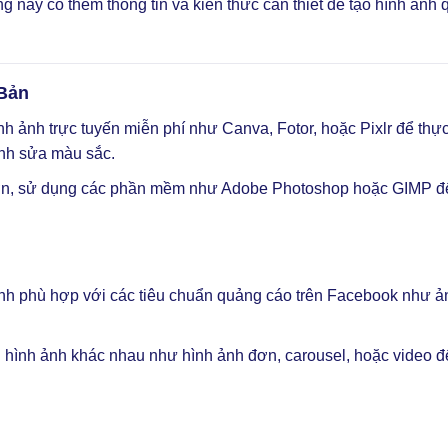
g này có thêm thông tin và kiến thức cần thiết để tạo hình ảnh
Bản
 ảnh trực tuyến miễn phí như Canva, Fotor, hoặc Pixlr để thực
ỉnh sửa màu sắc.
n, sử dụng các phần mềm như Adobe Photoshop hoặc GIMP để
h phù hợp với các tiêu chuẩn quảng cáo trên Facebook như ản
hình ảnh khác nhau như hình ảnh đơn, carousel, hoặc video đ