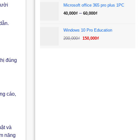
là:
tại
gười
Microsoft office 365 pro plus 1PC
380,000₫.
là:
Khoảng
–
40,000
₫
60,000
₫
120,000₫.
giá:
dẫn.
từ
Windows 10 Pro Education
40,000₫
Giá
Giá
200,000
₫
150,000
₫
đến
gốc
hiện
60,000₫
là:
tại
200,000₫.
là:
thị đúng
150,000₫.
ng cáo,
uật và
ềm năng