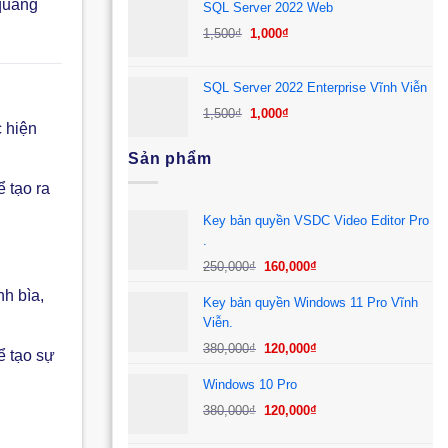
 quảng
SQL Server 2022 Web
1,500₫.
là:
Giá
Giá
1,500
₫
1,000
₫
1,000₫.
gốc
hiện
là:
tại
SQL Server 2022 Enterprise Vĩnh Viễn
1,500₫.
là:
Giá
Giá
1,500
₫
1,000
₫
1,000₫.
 hiện
gốc
hiện
là:
tại
Sản phẩm
1,500₫.
là:
 tạo ra
1,000₫.
Key bản quyền VSDC Video Editor Pro
.
Giá
Giá
250,000
₫
160,000
₫
gốc
hiện
h bìa,
Key bản quyền Windows 11 Pro Vĩnh
là:
tại
Viễn.
250,000₫.
là:
Giá
Giá
160,000₫.
380,000
₫
120,000
₫
ể tạo sự
gốc
hiện
Windows 10 Pro
là:
tại
Giá
Giá
380,000₫.
là:
380,000
₫
120,000
₫
gốc
hiện
120,000₫.