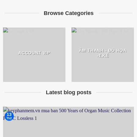
là:
tại
1,500₫.
là:
1,000₫.
Browse Categories
ÂM THANH - ĐỒ HỌA
ACCOUNT VIP
-T.KẾ
Latest blog posts
13
Th2