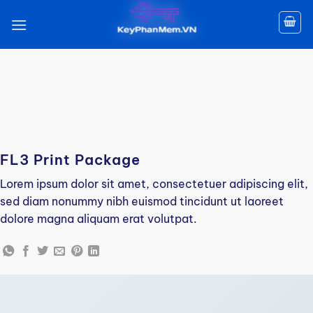
Skip
to
content
Design
FL3 Print Package
Lorem ipsum dolor sit amet, consectetuer adipiscing elit,
sed diam nonummy nibh euismod tincidunt ut laoreet
dolore magna aliquam erat volutpat.